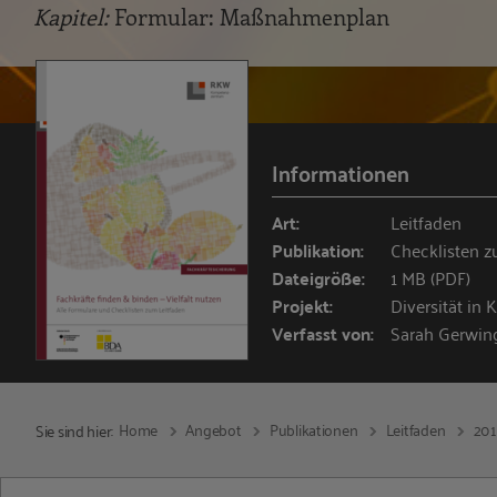
Kapitel:
Formular: Maßnahmenplan
Informationen
Art:
Leitfaden
Publikation:
Checklisten z
Dateigröße:
1 MB (PDF)
Projekt:
Diversität i
Verfasst von:
Sarah Gerwin
Home
Angebot
Publikationen
Leitfaden
20
Sie sind hier: