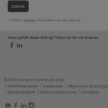
ZURÜCK
© FabrikaCr /
iStock.com
– Header_Website_1460_360_magazin.jpg
Bildquellen und Copyright-Hinweise
Ihnen gefällt dieser Beitrag? Teilen Sie ihn mit anderen:
© RKW Kompetenzzentrum 2026
RKW Newsletter
Impressum
Allgemeine Nutzungs
Barrierefreiheit
Widerrufsbelehrung
Disclaimer