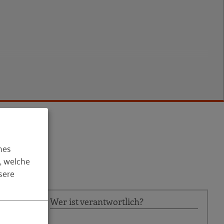
hes
, welche
sere
?
Wer ist verantwortlich?