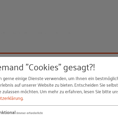
eckt bereits in Ihrem Unternehmen?
chreibung
d Auswertung von Vorstellungsgesprächen
emand "Cookies" gesagt?!
hmenplan
edarfs der neuen Fachkraft und ggf. ihrer Familie
n gerne einige Dienste verwenden, um Ihnen ein bestmöglic
bedarfs der zuständigen Führungskraft
lebnis auf unserer Website zu bieten. Entscheiden Sie selbst
bedarfs des Teams
e zulassen möchten.
Um mehr zu erfahren, lesen Sie bitte un
tzerklärung
.
l?
Bis wann
nktional
(immer erforderlich)
raft, Fachkraft, Team)
malitäten