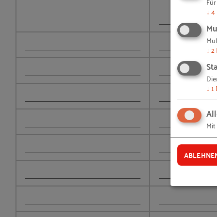
Für
Checkliste: Vor dem ersten Arbeitstag
↓
4
Mu
Checkliste: Am ersten Arbeitstag
Mul
Checkliste: Nach dem ersten Arbeitstag
↓
2
Checkliste: Leitfragen für eine Bilanz der e
Sta
Fachkräfte langfristig binden
Die
↓
1
Checkliste: Ziel- und bedarfsorientierte Mi
Al
Mit
ABLEHNE