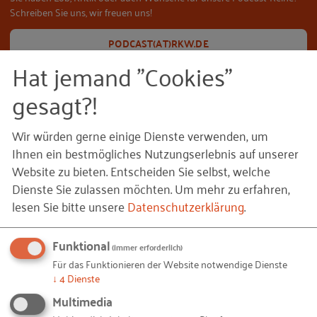
Schreiben Sie uns, wir freuen uns!
PODCAST(AT)RKW.DE
Hat jemand "Cookies"
gesagt?!
Ihnen gefällt dieser Beitrag? Teilen Sie ihn mit anderen:
Wir würden gerne einige Dienste verwenden, um
Ihnen ein bestmögliches Nutzungserlebnis auf unserer
Website zu bieten. Entscheiden Sie selbst, welche
Dienste Sie zulassen möchten.
Um mehr zu erfahren,
lesen Sie bitte unsere
Datenschutzerklärung
.
Bleiben Sie auf dem Laufenden!
Funktional
Mit unseren RKW Alerts bleiben Sie immer auf dem
(immer erforderlich)
Laufenden. Wir informieren Sie automatisch und
Für das Funktionieren der Website notwendige Dienste
↓
4
Dienste
kostenlos, sobald es etwas Neues zum Projekt
Multimedia
"
Krisen als Innovations- und Digitalisierungstreiber