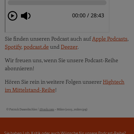
Sie finden unseren Podcast auch auf
Apple Podcasts
,
Spotify
,
podcast.de
und
Deezer
.
Wir freuen uns, wenn Sie unsere Podcast-Reihe
abonnieren!
Hören Sie rein in weitere Folgen unserer
Hightech
im Mittelstand-Reihe
!
© Patrick Daxenbichler /
iStock.com
– Mikro (2023_mikro.jpg)
Bildquellen und Copyright-Hinweise
Sie haben Lob, Kritik oder auch Wünsche für unsere Podcast-Reihe?