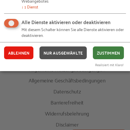
Webangebotes
Innovationsprogramms Mittelstand (ZIM)
↓
1
Dienst
Alle Dienste aktivieren oder deaktivieren
© RKW Kompetenzzentrum 2026
Mit diesem Schalter können Sie alle Dienste aktivieren oder
deaktivieren.
RKW Newsletter
ABLEHNEN
NUR AUSGEWÄHLTE
ZUSTIMMEN
Impressum
Realisiert mit Klaro!
Allgemeine Nutzungsbedingungen
Allgemeine Geschäftsbedingungen
Datenschutz
Barrierefreiheit
Widerrufsbelehrung
Disclaimer