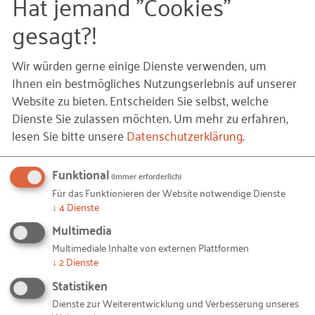
Hat jemand "Cookies"
gesagt?!
Wir würden gerne einige Dienste verwenden, um
Ihnen ein bestmögliches Nutzungserlebnis auf unserer
Informationen
Website zu bieten. Entscheiden Sie selbst, welche
Dienste Sie zulassen möchten.
Um mehr zu erfahren,
Art:
Expertise
lesen Sie bitte unsere
Datenschutzerklärung
.
Dateigröße:
1 MB (PDF)
Projekt:
Wirkungsanalysen Innovationsförderung
Funktional
Verfasst
Dr. Heiner Depner, Dr. Natalia Gorynia-
(immer erforderlich)
von:
Pfeffer, Tim Vollborth
Für das Funktionieren der Website notwendige Dienste
↓
4
Dienste
Multimedia
HERUNTERLADEN (PDF)
Multimediale Inhalte von externen Plattformen
↓
2
Dienste
Sie sind hier:
Statistiken
Home
Angebot
Publikationen
Expertise
2015
Dienste zur Weiterentwicklung und Verbesserung unseres
Wirksamkeit der geförderten FuE-Projekte des zentralen