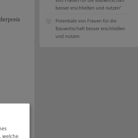
besser erschließen und nutzen“
derpreis
Potentiale von Frauen für die
Bauwirtschaft besser erschließen
und nutzen
hes
, welche