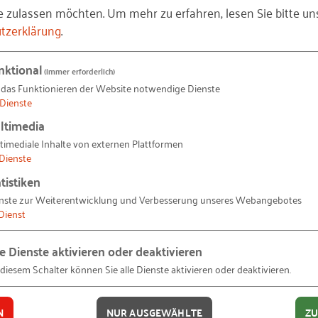
e zulassen möchten.
Um mehr zu erfahren, lesen Sie bitte un
tzerklärung
.
tät München
ät Weimar
nktional
(immer erforderlich)
m
 das Funktionieren der Website notwendige Dienste
Dienste
ltimedia
timediale Inhalte von externen Plattformen
echnisches Berufskolleg Solingen
Dienste
rufsschule Bau
tistiken
nste zur Weiterentwicklung und Verbesserung unseres Webangebotes
e 4.2, Standnummer 4806, werden die prämierten Arbe
Dienst
“ sowie weitere Arbeitsergebnisse präsentiert. Zusätzl
jekte in der Preisträgerbroschüre 2020 zusammengefass
le Dienste aktivieren oder deaktivieren
nen und kann schon jetzt vorbestellt werden.
 diesem Schalter können Sie alle Dienste aktivieren oder deaktivieren.
N
NUR AUSGEWÄHLTE
ZU
bewerb auf:
www.aufitgebaut.de.