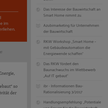
Das Interesse der Bauwirtschaft an
Smart Home nimmt zu.
d
se im
Azubimarketing für Unternehmen
rliehen.
der Bauwirtschaft
RKW Workshop „Smart Home –
mit Gebäudeautomation die
t!
Energiewende schaffen“
Das RKW fördert den
Baunachwuchs im Wettbewerb
Energie,
„Auf IT gebaut“
ibr - Informationen Bau-
ebaut“ so
Rationalisierung 3/2017
vität der
Handlungsempfehlung: „Potentiale
von Frauen für die Bauwirtschaft