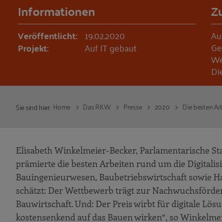
Informationen
Z
Veröffentlicht:
19.02.2020
Au
Ge
Projekt:
Auf IT gebaut
We
Di
Home
Das RKW
Presse
2020
Die besten Ar
Sie sind hier:
Elisabeth Winkelmeier-Becker, Parlamentarische St
prämierte die besten Arbeiten rund um die Digitalis
Bauingenieurwesen, Baubetriebswirtschaft sowie H
schätzt: Der Wettbewerb trägt zur Nachwuchsförderun
Bauwirtschaft. Und: Der Preis wirbt für digitale Lösu
kostensenkend auf das Bauen wirken“, so Winkelmei