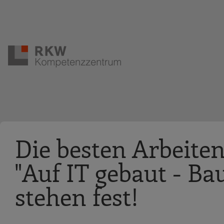
Zur Navigation springen
Zum Hauptinhalt springen
Die besten Arbeite
"Auf IT gebaut - Ba
stehen fest!