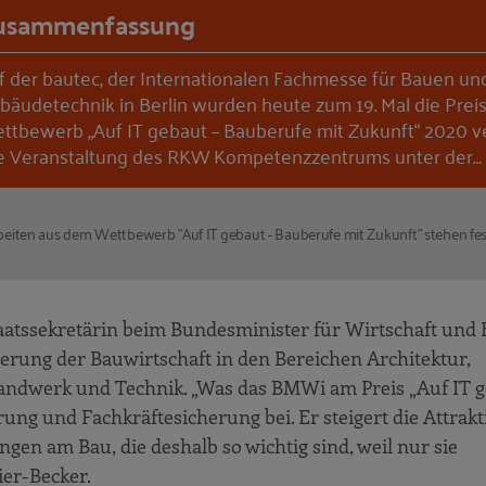
usammenfassung
f der bautec, der Internationalen Fachmesse für Bauen un
bäudetechnik in Berlin wurden heute zum 19. Mal die Prei
ttbewerb „Auf IT gebaut – Bauberufe mit Zukunft“ 2020 ve
e Veranstaltung des RKW Kompetenzzentrums unter der…
beiten aus dem Wettbewerb "Auf IT gebaut - Bauberufe mit Zukunft" stehen fes
aatssekretärin beim Bundesminister für Wirtschaft und 
ierung der Bauwirtschaft in den Bereichen Architektur,
andwerk und Technik. „Was das BMWi am Preis „Auf IT g
g und Fachkräftesicherung bei. Er steigert die Attrakti
ngen am Bau, die deshalb so wichtig sind, weil nur sie
er-Becker.