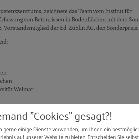
petenzzentrums, zeichnete das Team vom Institut für
rfassung von Betonrissen in Bodenflächen mit dem Son
tz, Vorstandsmitglied der Ed. Züblin AG, den Sonderpreis.
ind:
hen
nchen
rsität Weimar
emand "Cookies" gesagt?!
m
ken, Technische Universität München
n gerne einige Dienste verwenden, um Ihnen ein bestmöglic
ologie (KIT)
lebnis auf unserer Website zu bieten. Entscheiden Sie selbst