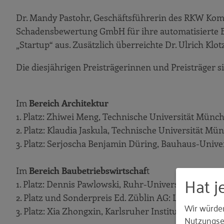
Dr. Mandy Pastohr, Geschäftsführerin des RKW Kom
Schadensbewertung GmbH für ihre automatisierte E
„Startup“ aus. Zusätzlich überreichte Dr. Ulrich Klo
Die diesjährigen Preisträgerinnen und Preisträger s
Im
Bereich Architektur
1. Platz: Zhiwei Meng, Technische Universität Münc
2. Platz: Klaudia Jaskula, Technische Universität Mü
3. Platz: Serjoscha Benjamin Düring, Bauhaus-Unive
Im
Bereich Baubetriebswirtschaf
t
Hat j
1. Platz: Dennis Pawlowski, Ruhr-Universität Bochu
2. Platz und Sonderpreis Ed. Züblin AG: Lars Hühn
Wir würde
3. Platz: Xia Zhongxin, Karlsruher Institut für Techn
Nutzungser