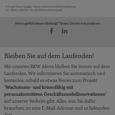
© Sergio Dona /
Fotolia
– Baum wächst aus Glühbirnenfassung
Bildquellen und Copyright-Hinweise
(110_baum_waechst_aus_gluehbirnenfassung.jpg)
Ihnen gefällt dieser Beitrag? Teilen Sie ihn mit anderen:
Bleiben Sie auf dem Laufenden!
Mit unseren RKW Alerts bleiben Sie immer auf dem
Laufenden. Wir informieren Sie automatisch und
kostenlos, sobald es etwas Neues zum Projekt
"
Wachstums- und krisenfähig mit
personalsensitiven Geschäftsmodellinnovationen
"
auf unserer Website gibt. Alles, was Sie dafür
brauchen, ist eine E-Mail-Adresse und 10 Sekunden
Zeit.