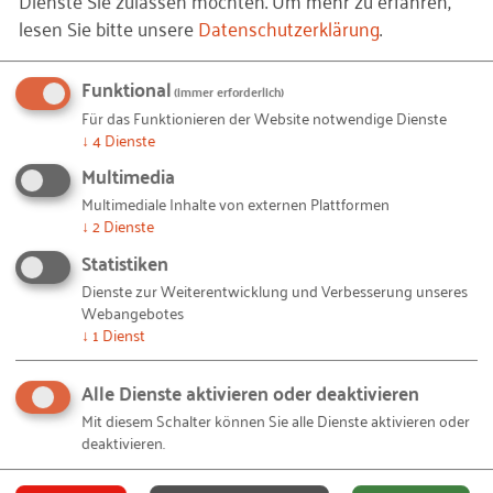
Dienste Sie zulassen möchten.
Um mehr zu erfahren,
zuvor angedeutet, ist natürlich entscheidend: Wie
lesen Sie bitte unsere
Datenschutzerklärung
.
erfolgversprechend sind die Produkte und/oder
Dienstleistungen langfristig?
Funktional
(immer erforderlich)
Für das Funktionieren der Website notwendige Dienste
↓
4
Dienste
Keine der drei Dimensionen
Multimedia
auslassen!
Multimediale Inhalte von externen Plattformen
↓
2
Dienste
Zukunftsfähig ist oder wird ein Unternehmen nur
Statistiken
durch die Betrachtung und Bearbeitung aller drei
Dienste zur Weiterentwicklung und Verbesserung unseres
Dimensionen des nachhaltigen Wirtschaftens! Es ist
Webangebotes
immer wieder inspirierend und motivierend, wie
↓
1
Dienst
viele Unternehmen wir kennenlernen durften und
dürfen, die diesbezüglich mit viel Engagement
Alle Dienste aktivieren oder deaktivieren
vorangehen. Aber wir begegnen natürlich auch
Mit diesem Schalter können Sie alle Dienste aktivieren oder
deaktivieren.
Unternehmen „mit viel Potenzial“ im negativen
Sinne. Manch eines sucht Auszubildende, hat die