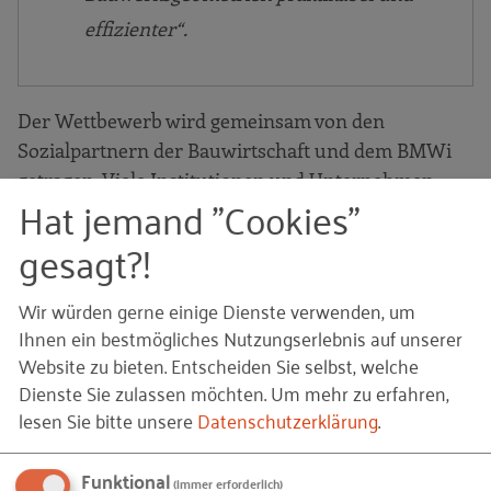
effizienter“.
Der Wettbewerb wird gemeinsam von den
Sozialpartnern der Bauwirtschaft und dem BMWi
getragen. Viele Institutionen und Unternehmen
Hat jemand "Cookies"
unterstützen zudem den Wettbewerb als Förderer
und Medienpartner. Die
RG-Bau im RKW
gesagt?!
Kompetenzzentrum
übernimmt die fachliche
Begleitung und Organisation. Auf der Website
Wir würden gerne einige Dienste verwenden, um
http://www.aufitgebaut.de
sind alle weiteren
Ihnen ein bestmögliches Nutzungserlebnis auf unserer
Informationen zum Wettbewerb zu finden.
Website zu bieten. Entscheiden Sie selbst, welche
Dienste Sie zulassen möchten.
Um mehr zu erfahren,
lesen Sie bitte unsere
Datenschutzerklärung
.
© Klaus Bartosch – 20160804-Gebaeude-mit-Drohne.jpg
Bildquellen und Copyright-Hinweise
© Klaus Bartosch – 20160804-Gebaeude-mit-Drohne.jpg
Funktional
(immer erforderlich)