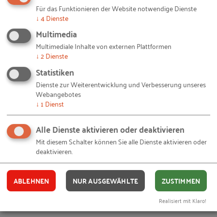
Ihnen gefällt dieser Beitrag? Teilen Sie ihn mit anderen:
Für das Funktionieren der Website notwendige Dienste
↓
4
Dienste
Multimedia
Multimediale Inhalte von externen Plattformen
↓
2
Dienste
Bleiben Sie auf dem Laufenden!
Statistiken
Dienste zur Weiterentwicklung und Verbesserung unseres
Mit unseren RKW Alerts bleiben Sie immer auf dem
Webangebotes
Laufenden. Wir informieren Sie automatisch und
↓
1
Dienst
kostenlos, sobald es etwas Neues zum Projekt "
Auf
Alle Dienste aktivieren oder deaktivieren
IT gebaut
" auf unserer Website gibt. Alles, was Sie
dafür brauchen, ist eine E-Mail-Adresse und 10
Mit diesem Schalter können Sie alle Dienste aktivieren oder
deaktivieren.
Sekunden Zeit.
IHRE E-MAIL-ADRESSE
ABLEHNEN
NUR AUSGEWÄHLTE
ZUSTIMMEN
Realisiert mit Klaro!