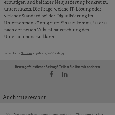
ermutigen und bei ihrer Neujustierung konkret zu
unterstützen. Die Frage, welche IT-Lösung oder
welcher Standard bei der Digitalisierung im
Unternehmen künftig zum Einsatz kommt, ist erst
nach der neuen Zukunftsausrichtung des
Unternehmens zu klären.
© bernhard /
Photocase
– 441-Brettspiel-Muehle.jpg
Bildquellen und Copyright-Hinweise
Ihnen gefällt dieser Beitrag? Teilen Sie ihn mit anderen:
Auch interessant
Datenschätze bergen und nutzen – Chancen für KMU