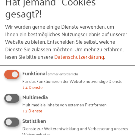
Hat jemand "Cookies"
warum?
gesagt?!
Das Verbesserungsdilemma: In komplexen
Systemen führt Arbeit an einzelnen Teilen
Wir würden gerne einige Dienste verwenden, um
nicht zur Verbesserung des Ganzen. Was hilft
Ihnen ein bestmögliches Nutzungserlebnis auf unserer
heute, was hilft morgen?
Website zu bieten. Entscheiden Sie selbst, welche
Employability: Ältere Mitarbeiter haben im
Dienste Sie zulassen möchten.
Um mehr zu erfahren,
Vergleich zur Generation Y andere Fähigkeiten.
lesen Sie bitte unsere
Datenschutzerklärung
.
Wie gehen Sie als Führungskraft mit diesem
Wissen um?
Funktional
(immer erforderlich)
Internetplattformen wickeln Geschäfte in
Für das Funktionieren der Website notwendige Dienste
↓
4
Dienste
Milliardengröße und mit steigender Tendenz
ab. Ist Ihr Geschäftsmodell über eine
Multimedia
Internetplattform angreifbar oder kann es
Multimediale Inhalte von externen Plattformen
ersetzt werden?
↓
2
Dienste
Statistiken
Die Spieldauer beträgt etwa drei Stunden. Am
Dienste zur Weiterentwicklung und Verbesserung unseres
Schluss geht jeder Spieler seine gesammelten
Webangebotes