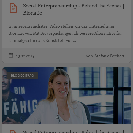
Social Entrepreneurship - Behind the Scenes |
Bionatic
In unserem nächsten Video stellen wir das Unternehmen
Bionatic vor. Mit Bioverpackungen als bessere Alternative für
Einmalgeschirr aus Kunststoff vor …
13.02.2019
von Stefanie Bechert
S
BLOG-BEITRAG
Social Entrepreneurship - Behind the Scenes |