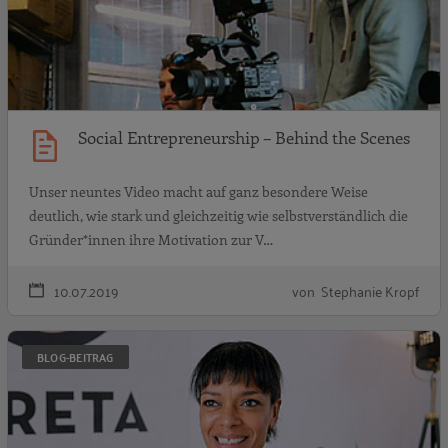
Social Entrepreneurship – Behind the Scenes
Unser neuntes Video macht auf ganz besondere Weise
deutlich, wie stark und gleichzeitig wie selbstverständlich die
Gründer*innen ihre Motivation zur V…
10.07.2019
von Stephanie Kropf
S
BLOG-BEITRAG