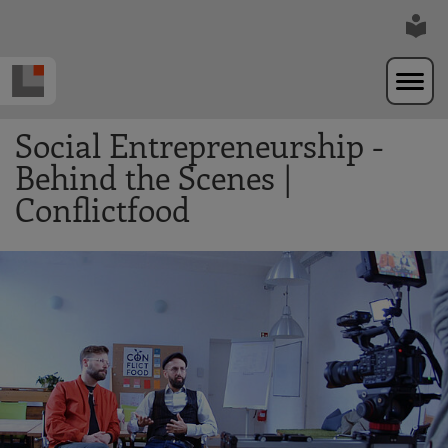
Zur Navigation springen
Zum Hauptinhalt springen
Social Entrepreneurship -
Behind the Scenes |
Conflictfood