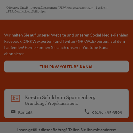
© forstory GmbH - impact.film.agentur /
RKW Kompetenzzentrum
– SocEnt_-
Bildquellen und Copyright-Hinweise
_BTS_Conflictfood_Still_3.jpg
Wir halten Sie auf unserer Website und unseren Social Media-Kanälen
Facebook (@RKWexperten) und Twitter (@RKW_Experten) auf dem
Laufenden! Gerne können Sie auch unseren Youtube-Kanal
abonnieren.
ZUM RKW YOUTUBE-KANAL
Ke
Kerstin Schild von Spannenberg
Gründung / Projektassistenz
Kontakt
06196 495-3509
Ihnen gefällt dieser Beitrag? Teilen Sie ihn mit anderen: