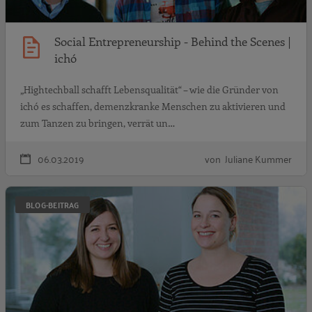
Social Entrepreneurship - Behind the Scenes |
ichó
„Hightechball schafft Lebensqualität“ – wie die Gründer von
ichó es schaffen, demenzkranke Menschen zu aktivieren und
zum Tanzen zu bringen, verrät un…
06.03.2019
von Juliane Kummer
S
BLOG-BEITRAG