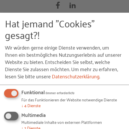
Hat jemand "Cookies"
gesagt?!
Auch interessant
Wir würden gerne einige Dienste verwenden, um
Mapping, Plattformen und Datenbanken
Ihnen ein bestmögliches Nutzungserlebnis auf unserer
Website zu bieten. Entscheiden Sie selbst, welche
Unerwartet in die Nachfolge – vom Mut, (plötzlich)
Dienste Sie zulassen möchten.
Um mehr zu erfahren,
Unternehmerin zu sein
lesen Sie bitte unsere
Datenschutzerklärung
.
Gründungen durch Frauen
Funktional
(immer erforderlich)
Workshop: Female Entrepreneurship - Frauen durch
Für das Funktionieren der Website notwendige Dienste
die richtige Ansprache für Gründungen gewinnen
↓
4
Dienste
Gründungen in Deutschland im internationalen
Multimedia
Vergleich
Multimediale Inhalte von externen Plattformen
↓
2
Dienste