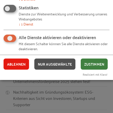
Gründungen in Deutschland: Vielfalt verstehen und
Statistiken
stärken!
Dienste zur Weiterentwicklung und Verbesserung unseres
Webangebotes
Poster „Gründungsaktivitäten verstehen“ 2024/25
↓
1
Dienst
Global Entrepreneurship Monitor 2024/2025
Alle Dienste aktivieren oder deaktivieren
Wo in Deutschland wird am meisten gegründet?
Mit diesem Schalter können Sie alle Dienste aktivieren oder
deaktivieren.
Aktuelle Gründungszahlen für Deutschland und
weltweit – Der Global Entrepreneurship Monitor
ABLEHNEN
NUR AUSGEWÄHLTE
ZUSTIMMEN
2024/25
Deutsche Gewinnerprojekte der Europäischen
Realisiert mit Klaro!
Unternehmensförderpreise 2025 stehen fest!
Nachhaltigkeit im Gründungsökosystem: ESG-
Kriterien aus Sicht von Investoren, Startups und
Supporter