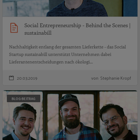
Social Entrepreneurship - Behind the Scenes |
sustainabill
Nachhaltigkeit entlang der gesamten Lieferkette - das Social
Startup sustainabill unterstützt Unternehmen dabei
Lieferantenentscheidungen nach ökologi…
20.03.2019
von Stephanie Kropf
S
BLOG-BEITRAG