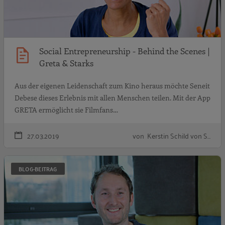
Social Entrepreneurship - Behind the Scenes |
Greta & Starks
Aus der eigenen Leidenschaft zum Kino heraus möchte Seneit
Debese dieses Erlebnis mit allen Menschen teilen. Mit der App
GRETA ermöglicht sie Filmfans…
27.03.2019
von Kerstin Schild von S…
S
BLOG-BEITRAG