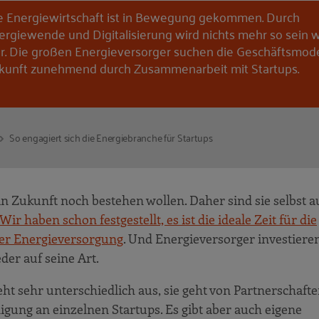
e Energiewirtschaft ist in Bewegung gekommen. Durch
ergiewende und Digitalisierung wird nichts mehr so sein w
r. Die großen Energieversorger suchen die Geschäftsmode
kunft zunehmend durch Zusammenarbeit mit Startups.
So engagiert sich die Energiebranche für Startups
n Zukunft noch bestehen wollen. Daher sind sie selbst a
Wir haben schon festgestellt, es ist die ideale Zeit für die
er Energieversorgung
. Und Energieversorger investiere
er auf seine Art.
ht sehr unterschiedlich aus, sie geht von Partnerschaft
igung an einzelnen Startups. Es gibt aber auch eigene