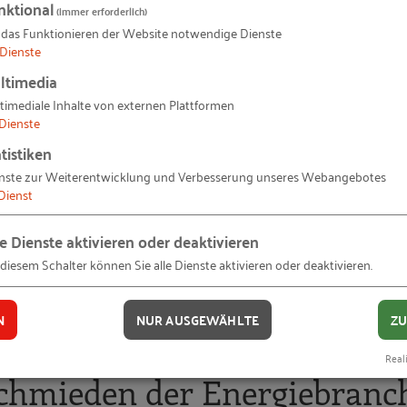
nktional
ichtigste Gruppe der Sponsoren. Beim Ecosummit 2016 End
(immer erforderlich)
 das Funktionieren der Website notwendige Dienste
und EWE Gold-Sponsoren und EON einer der Silver-Spon
Dienste
Siemens und Veolia aus dem Umfeld der Energiewirtscha
ltimedia
 im Cleantech-Bereich heute haben.
timediale Inhalte von externen Plattformen
Dienste
tistiken
ung auf der CEBIT
nste zur Weiterentwicklung und Verbesserung unseres Webangebotes
Dienst
Jahren immer mehr Veranstaltungen für Startups angebo
tschaft ist die Computermesse ein passendes Umfeld für
le Dienste aktivieren oder deaktivieren
agiert sich besonders RWE, in 2015 als
Gastgeber des
 diesem Schalter können Sie alle Dienste aktivieren oder deaktivieren.
E Innovation Hub. Dieser beschäftigte sich mit aktuell
chäftsmodelle für die Zukunft von RWE zu finden.
N
NUR AUSGEWÄHLTE
ZU
Reali
schmieden der Energiebranc