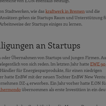
ereiche von E.ON ebenfalls beteiligt.
von Stadtwerken, wie das
kraftwerk in Bremen
und die
n Ansätzen geben sie Startups Raum und Unterstützung f
rbeitsweise der Startups einiges zu lernen.
ligungen an Startups
n oder Übernahmen von Startups und jungen Firmen. Au
legentlich von sich reden. Im letzten Jahr hatte
EWE 90 
ndler für Energiesparprodukte, für einen niedrigen
rher hatte EnBW mit der neuen Tochter EnBW New Vent
ernehmen DZ-4 erworben. Ein Jahr vorher hatte E.ON fü
n thermondo
übernommen als erste Investition in ein deu