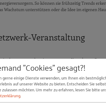
rgieversorgern. So können sie frühzeitig Trends erken
das Wachstum unterstützen oder die Idee im eigenen Hau
etzwerk-Veranstaltung
sweise hervorragend geeignet um erste Kontakte zu Start
emand "Cookies" gesagt?!
n fünf Jahren zur führenden Veranstaltung für Startups 
keit Kontakte zu Investoren und Unternehmen zu knüpfen
n gerne einige Dienste verwenden, um Ihnen ein bestmöglic
e hauptsächlich in Berlin und in London stattgefunden ha
lebnis auf unserer Website zu bieten. Entscheiden Sie selbst
ie Möglichkeit sich vorzustellen und in den Pausen
e zulassen möchten.
Um mehr zu erfahren, lesen Sie bitte un
tzerklärung
.
so wichtig geworden, dass sie nicht nur Teilnehmer der