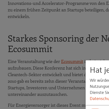
Innovations-und Accelerator-Programme von den Ene
zu einem frühen Zeitpunkt an Startups beteiligen, 
entwickeln.
Starkes Sponsoring der N
Ecosummit
Eine Veranstaltung wie der
Ecosummit
ist beispiel
Hat j
aufzubauen. Diese Konferenz hat sich in den letzte
Cleantech-Sektor entwickelt und bietet die Möglich
Wir würde
2010 gab es bereits zehn dieser Veranstaltungen, di
Nutzungser
Startups, Investoren und Unternehmen haben dort d
Dienste Si
untereinander auszutauschen.
Datenschu
Für Energieversorger ist dieses Event mittlerweile 