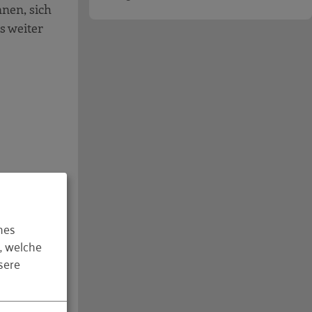
nen, sich
s weiter
ups
aus dem
. Seit
hes
ben.
, welche
sere