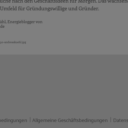
 Suche nach den Geschäftsideen für Morgen. Das wachse
es Umfeld für Gründungswillige und Gründer.
ühl, Energieblogger von
.de
330-andreaskuehl.jpg
bedingungen
Allgemeine Geschäftsbedingungen
Datens