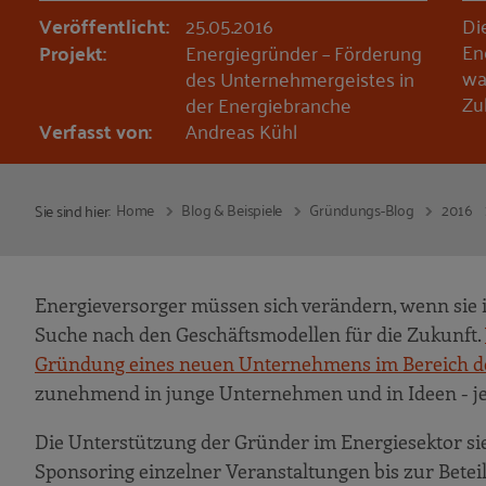
Veröffentlicht:
25.05.2016
Di
En
Projekt:
Energiegründer – Förderung
wa
des Unternehmergeistes in
Zu
der Energiebranche
Verfasst von:
Andreas Kühl
Home
Blog & Beispiele
Gründungs-Blog
2016
Sie sind hier:
Energieversorger müssen sich verändern, wenn sie i
Suche nach den Geschäftsmodellen für die Zukunft.
Gründung eines neuen Unternehmens im Bereich d
zunehmend in junge Unternehmen und in Ideen - jed
Die Unterstützung der Gründer im Energiesektor sie
Sponsoring einzelner Veranstaltungen bis zur Beteil