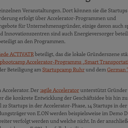
 einzelnen Veranstaltungen. Dort können sie die Startup
Förderung erfolgt über Accelerator-Programmen und
 Angebote für Unternehmensgründer, einige davon auch sp
d Innovationszentren sind auch Energieversorger beteili
 beteiligt an den Programmen.
iede ACTIVATR
beteiligt, das die lokale Gründerszene stä
upbootcamp Accelerator-Programms „Smart Transportat
 der Beteiligung am
Startupcamp Ruhr
und dem
German 
n Accelerator. Der
:agile Accelerator
unterstützt Gründer 
r die konkrete Entwicklung der Geschäftsidee bis hin z
 22 Startups in der Accelerator-Phase, 14 Startups in der
idungsträger von E.ON werden beispielsweise im Demo D
eiter verfolgt werden und welche nicht. In der anschlie