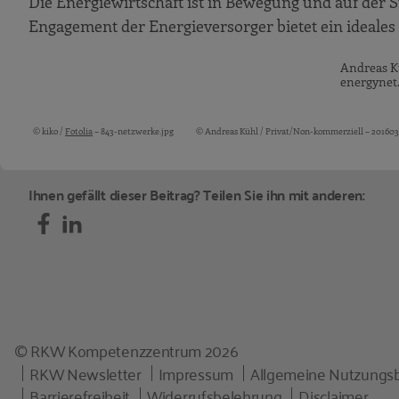
Die Energiewirtschaft ist in Bewegung und auf der
Engagement der Energieversorger bietet ein ideal
Andreas K
energynet
© kiko /
Fotolia
– 843-netzwerke.jpg
© Andreas Kühl / Privat/Non-kommerziell – 20160
Bildquellen und Copyright-Hinweise
Ihnen gefällt dieser Beitrag? Teilen Sie ihn mit anderen:
© RKW Kompetenzzentrum 2026
RKW Newsletter
Impressum
Allgemeine Nutzungs
Barrierefreiheit
Widerrufsbelehrung
Disclaimer