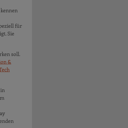
s kennen
eziell für
gt. Sie
rken soll.
ion &
Tech
in
um
ay
ßenden