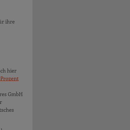
ür ihre
ch hier
Prozent
ures GmbH
r
tsches