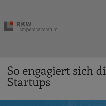
Zur Navigation springen
Zum Hauptinhalt springen
So engagiert sich d
Startups