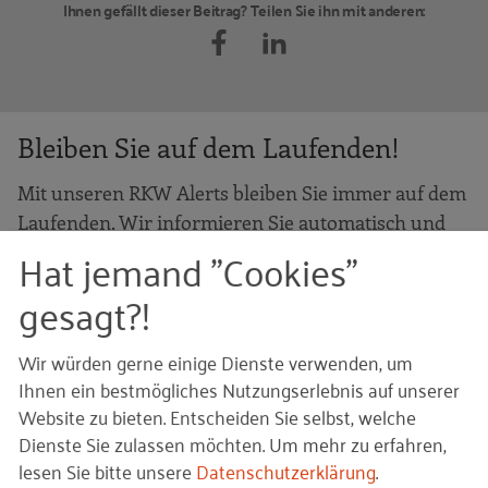
Ihnen gefällt dieser Beitrag? Teilen Sie ihn mit anderen:
Bleiben Sie auf dem Laufenden!
Mit unseren RKW Alerts bleiben Sie immer auf dem
Laufenden. Wir informieren Sie automatisch und
Hat jemand "Cookies"
kostenlos, sobald es etwas Neues zum Projekt
"
Stärkung von Gründungsaktivitäten durch den
gesagt?!
Ansatz der Gründerökosysteme
" auf unserer
Website gibt. Alles, was Sie dafür brauchen, ist eine
Wir würden gerne einige Dienste verwenden, um
E-Mail-Adresse und 10 Sekunden Zeit.
Ihnen ein bestmögliches Nutzungserlebnis auf unserer
Website zu bieten. Entscheiden Sie selbst, welche
IHRE E-MAIL-ADRESSE
Dienste Sie zulassen möchten.
Um mehr zu erfahren,
lesen Sie bitte unsere
Datenschutzerklärung
.