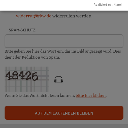
Meine Einwilligung ist freiwillig und kann jederzeit
Realisiert mit Klaro!
mit Wirkung für die Zukunft per Mail an
widerruf@rkw.de
widerrufen werden.
SPAM-SCHUTZ
Bitte geben Sie hier das Wort ein, das im Bild angezeigt wird. Dies
dient der Reduktion von Spam.
Wenn Sie das Wort nicht lesen können,
bitte hier klicken
.
AUF DEM LAUFENDEN BLEIBEN