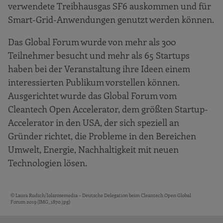
verwendete Treibhausgas SF6 auskommen und für
Smart-Grid-Anwendungen genutzt werden können.
Das Global Forum wurde von mehr als 300
Teilnehmer besucht und mehr als 65 Startups
haben bei der Veranstaltung ihre Ideen einem
interessierten Publikum vorstellen können.
Ausgerichtet wurde das Global Forum vom
Cleantech Open Accelerator, dem größten Startup-
Accelerator in den USA, der sich speziell an
Gründer richtet, die Probleme in den Bereichen
Umwelt, Energie, Nachhaltigkeit mit neuen
Technologien lösen.
© Laura Rudich/lolarosemedia – Deutsche Delegation beim Cleantech Open Global
Bildquellen und Copyright-Hinweise
Forum 2019 (IMG_1870.jpg)