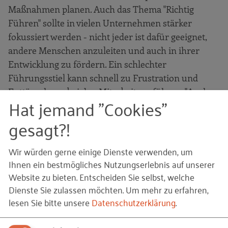
Maßnahmen planen. Auch das Thema "Richtig
Führen" sollte in vielen Unternehmen stärker
fokussiert werden - nicht jeder ist dafür geeignet,
andere Menschen anzuleiten und auch in ihrer
Entwicklung zu fördern. Ein schlechter
Führungsstiel kann schnell zu Frustration und
Enttäuschung bei den Mitarbeitern führen. "Auch
Hat jemand "Cookies"
das Loben will gelernt sein!", wie im Vortrag von
Kerstin Jakob von Stiemerling Senioren-Residenzen
gesagt?!
zu hören war.
Wir würden gerne einige Dienste verwenden, um
Ihnen ein bestmögliches Nutzungserlebnis auf unserer
Was ist Ihr Takeaway nach der
Website zu bieten. Entscheiden Sie selbst, welche
Konferenz? Welche
Dienste Sie zulassen möchten.
Um mehr zu erfahren,
Themen/Maßnahmen können für
lesen Sie bitte unsere
Datenschutzerklärung
.
kleinere und mittlere Unternehmen