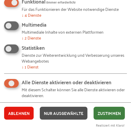
Funktional
nützlich sein?
(immer erforderlich)
Für das Funktionieren der Website notwendige Dienste
↓
4
Dienste
Das Fazit von Prof. Dr. Dr. Froese bezüglich seiner
Multimedia
Umfrage hat deutlich gezeigt, dass der Erfolg eines
Multimediale Inhalte von externen Plattformen
betrieblichen Diversitätsmanagements von vier
↓
2
Dienste
Faktoren abhängt:
Statistiken
Dienste zur Weiterentwicklung und Verbesserung unseres
Unterstützung der Unternehmensführung
Webangebotes
Einbindung der Mitarbeiter
↓
1
Dienst
Bewusstes Zusammenstellen diverser Teams
Alle Dienste aktivieren oder deaktivieren
Klare Kommunikation und Ansprechpartner
Mit diesem Schalter können Sie alle Dienste aktivieren oder
deaktivieren.
Auch kleine und mittlere Unternehmen (KMUs)
haben die Chance, mit wenig Aufwand auf diese
ABLEHNEN
NUR AUSGEWÄHLTE
ZUSTIMMEN
Dinge zu achten. Gerade in kleineren Unternehmen
herrscht häufig ein familiäres Arbeitsklima und die
Realisiert mit Klaro!