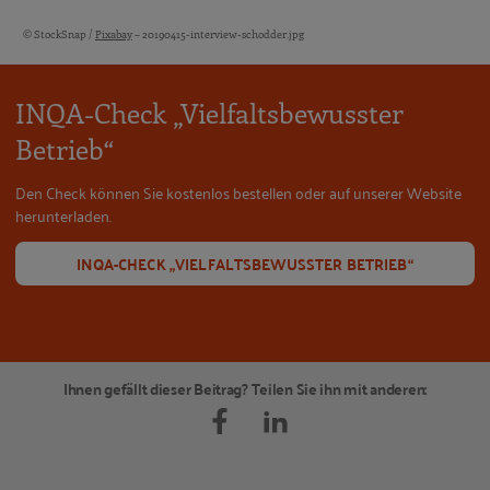
© StockSnap /
Pixabay
– 20190415-interview-schodder.jpg
Bildquellen und Copyright-Hinweise
INQA-Check „Vielfaltsbewusster
Betrieb“
Den Check können Sie kostenlos bestellen oder auf unserer Website
herunterladen.
INQA-CHECK „VIELFALTSBEWUSSTER BETRIEB“
Ihnen gefällt dieser Beitrag? Teilen Sie ihn mit anderen: