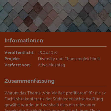
Informationen
Veröffentlicht:
15.04.2019
Projekt:
Diversity und Chancengleichheit
Verfasst von:
Atiya Mushtaq
Zusammenfassung
Warum das Thema „Von Vielfalt profitieren“ für die 17
Fachkräftekonferenz der Südniedersachsenstiftung
gewählt wurde und weshalb dies ein relevanter
Aspekt der Fachkräftesicherung ist erfahren Sie in