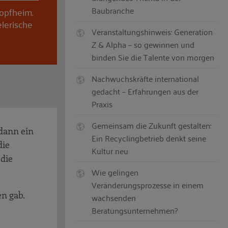
Baubranche
hopfheim.
elerische
Veranstaltungshinweis: Generation
Z & Alpha – so gewinnen und
binden Sie die Talente von morgen
Nachwuchskräfte international
gedacht – Erfahrungen aus der
Praxis
Gemeinsam die Zukunft gestalten:
 dann ein
Ein Recyclingbetrieb denkt seine
die
Kultur neu
die
Wie gelingen
Veränderungsprozesse in einem
n gab.
wachsenden
Beratungsunternehmen?