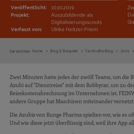
Veröffentlicht:
10.10.2019
Zw
Da
Projekt:
Auszubildende als
Qu
Digitalisierungsscouts
Verfasst von:
Ulrike Heitzer-Priem
Home
Blog & Beispiele
Fachkräfte-Blog
2019
Sie sind hier:
Zwei Minuten hatte jedes der zwölf Teams, um die B
Azubi auf "Dienstreise" mit dem Bobbycar, um zu demo
Reisekostenabrechnung im Unternehmen ist. FEINW
andere Gruppe hat Maschinen miteinander vernetzt
Die Azubis von Runge Pharma spielten vor, wie es o
Und wie diese jetzt überflüssig sind, weil ihre App 