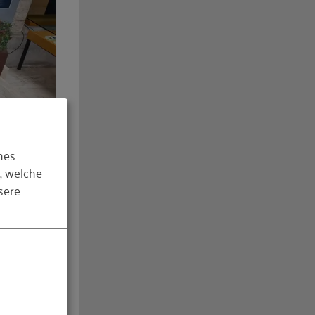
hes
, welche
sere
 Projekte
us