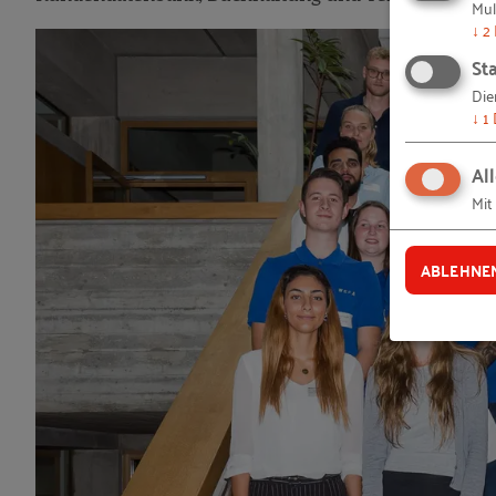
Mul
↓
2
Sta
Die
↓
1
Al
Mit
ABLEHNE