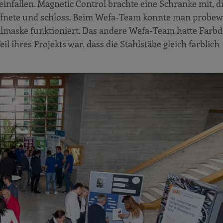
infallen. Magnetic Control brachte eine Schranke mit, di
 öffnete und schloss. Beim Wefa-Team konnte man probew
tellmaske funktioniert. Das andere Wefa-Team hatte Farb
il ihres Projekts war, dass die Stahlstäbe gleich farblich