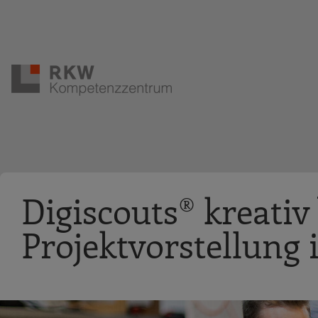
Zur Navigation springen
Zum Hauptinhalt springen
Digiscouts® kreativ 
Projektvorstellung