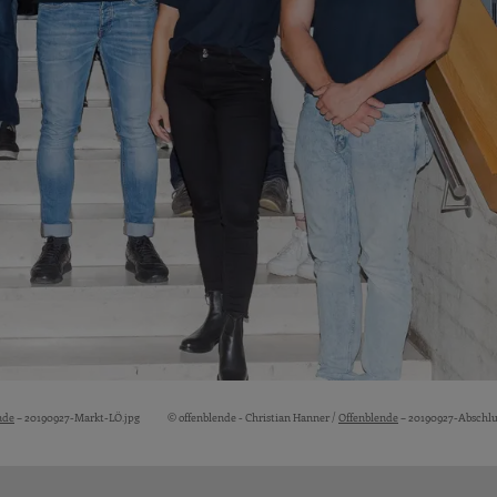
nde
– 20190927-Markt-LÖ.jpg
© offenblende - Christian Hanner /
Offenblende
– 20190927-Abschlu