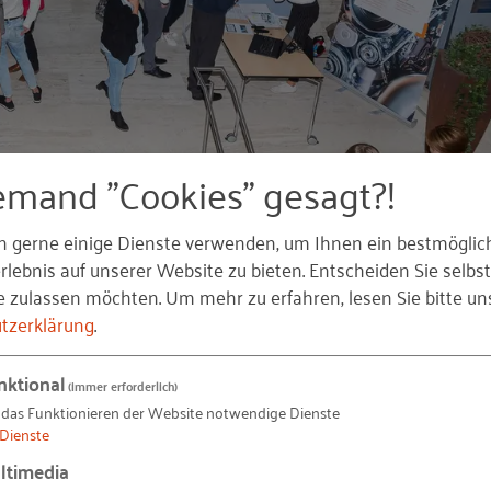
emand "Cookies" gesagt?!
n gerne einige Dienste verwenden, um Ihnen ein bestmöglic
lebnis auf unserer Website zu bieten. Entscheiden Sie selbst
e zulassen möchten.
Um mehr zu erfahren, lesen Sie bitte un
tzerklärung
.
 nach Berlin
nktional
(immer erforderlich)
ele auf
www.digiscouts.de
veröffentlicht. Und gleich zwei
 das Funktionieren der Website notwendige Dienste
en Digiscouts®-Wettbewerb
: FEINWERKTECHNIK hago a
Dienste
chnung und GGV Grenzgänger AG aus Lörräch mit
ltimedia
igital.