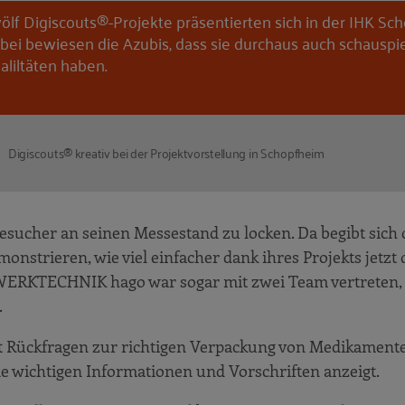
ölf Digiscouts®-Projekte präsentierten sich in der IHK Sc
bei bewiesen die Azubis, dass sie durchaus auch schauspi
aliltäten haben.
Digiscouts® kreativ bei der Projektvorstellung in Schopfheim
esucher an seinen Messestand zu locken. Da begibt sich
nstrieren, wie viel einfacher dank ihres Projekts jetzt 
ERKTECHNIK hago war sogar mit zwei Team vertreten, 
.
ft Rückfragen zur richtigen Verpackung von Medikamente
alle wichtigen Informationen und Vorschriften anzeigt.