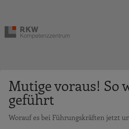
Zur Navigation springen
Zum Hauptinhalt springen
Mutige voraus! So w
geführt
Worauf es bei Führungskräften jetzt 