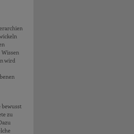
ierarchien
twickeln
en
e Wissen
nn wird
ebenen
e bewusst
ete zu
 Dazu
elche