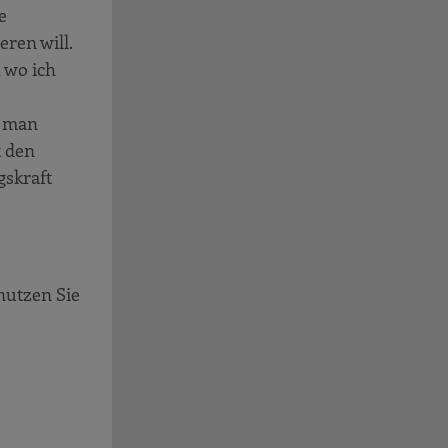
e
ren will.
 wo ich
e man
t den
gskraft
 nutzen Sie