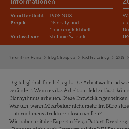
Informationen
Z
Veröffentlicht:
16.08.2018
Wa
ei
Projekt:
Diversity und
Un
Chancengleichheit
He
Verfasst von:
Stefanie Sausele
Home
Blog & Beispiele
Fachkräfte-Blog
2018
Sie sind hier:
Digital, global, flexibel, agil – Die Arbeitswelt und 
verändert. Wenn es das Arbeitsumfeld zulässt, kön
Biorhythmus arbeiten. Diese Entwicklungen wirken sic
Was tun, wenn Mitarbeiter nicht mehr im Büro sitze
Unternehmensstrukturen lösen wollen?
Wir haben mit der Expertin Helga Pattart-Drexler