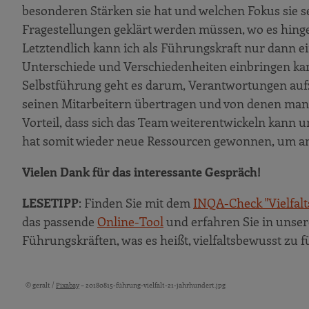
besonderen Stärken sie hat und welchen Fokus sie set
Fragestellungen geklärt werden müssen, wo es hinge
Letztendlich kann ich als Führungskraft nur dann e
Unterschiede und Verschiedenheiten einbringen kan
Selbstführung geht es darum, Verantwortungen auf
seinen Mitarbeitern übertragen und von denen man 
Vorteil, dass sich das Team weiterentwickeln kann
hat somit wieder neue Ressourcen gewonnen, um 
Vielen Dank für das interessante Gespräch!
LESETIPP
: Finden Sie mit dem
INQA-Check "Vielfalt
das passende
Online-Tool
und erfahren Sie in unse
Führungskräften, was es heißt, vielfaltsbewusst zu 
© geralt /
Pixabay
– 20180815-führung-vielfalt-21-jahrhundert.jpg
Bildquellen und Copyright-Hinweise