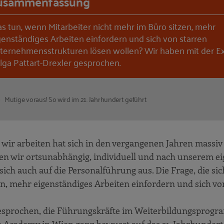
usammenfassung
s tun, wenn Mitarbeiter nicht mehr im Büro sitzen, mehr
genständiges Arbeiten einfordern und sich von starren
ternehmensstrukturen lösen wollen? Wir haben mit der Ex
lga Pattart-Drexler gesprochen.
Mutige voraus! So wird im 21. Jahrhundert geführt
wie wir arbeiten hat sich in den vergangenen Jahren massiv
nen wir ortsunabhängig, individuell und nach unserem e
h auch auf die Personalführung aus. Die Frage, die sich 
n, mehr eigenständiges Arbeiten einfordern und sich vo
 gesprochen, die Führungskräfte im Weiterbildungsprog