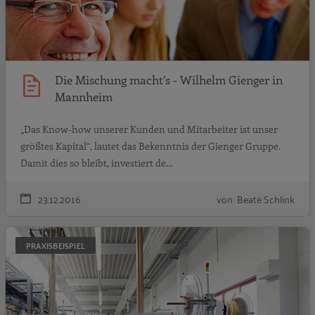
Die Mischung macht’s - Wilhelm Gienger in
Mannheim
„Das Know-how unserer Kunden und Mitarbeiter ist unser
größtes Kapital“, lautet das Bekenntnis der Gienger Gruppe.
Damit dies so bleibt, investiert de…
23.12.2016
von Beate Schlink
F
PRAXISBEISPIEL