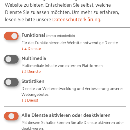
Welche Konsequenzen ergeben sich für die
Website zu bieten. Entscheiden Sie selbst, welche
Karriereentwicklung?
Dienste Sie zulassen möchten.
Um mehr zu erfahren,
lesen Sie bitte unsere
Datenschutzerklärung
.
Leitfrage
Funktional
(immer erforderlich)
Die Leitfrage bei der Konzeption individueller
Für das Funktionieren der Website notwendige Dienste
↓
4
Dienste
Entwicklungspläne lautet: Welche Fähigkeiten/
Kompetenzen benötigt der Mitarbeiter, um in
Multimedia
Zukunft zum Unternehmenserfolg beizutragen? Je
Multimediale Inhalte von externen Plattformen
↓
2
Dienste
klarer die Antwort auf diese Frage, umso effizienter
Statistiken
der Entwicklungsplan.
Dienste zur Weiterentwicklung und Verbesserung unseres
Somit muss die strategische Marschrichtung des
Webangebotes
↓
1
Dienst
Unternehmens zwingend berücksichtigt werden.
Zum Beispiel ist bei der Förderung eines
Alle Dienste aktivieren oder deaktivieren
zukünftigen IT-Spezialisten zu überlegen, welcher
Mit diesem Schalter können Sie alle Dienste aktivieren oder
technische Entwicklungsstand in ein bis zwei
deaktivieren.