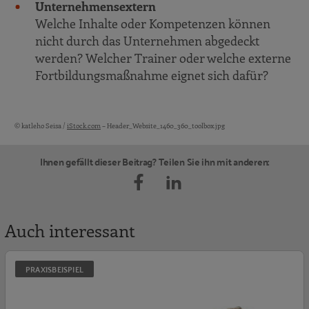
Unternehmensextern
Welche Inhalte oder Kompetenzen können
nicht durch das Unternehmen abgedeckt
werden? Welcher Trainer oder welche externe
Fortbildungsmaßnahme eignet sich dafür?
© katleho Seisa /
iStock.com
– Header_Website_1460_360_toolbox.jpg
Bildquellen und Copyright-Hinweise
Ihnen gefällt dieser Beitrag? Teilen Sie ihn mit anderen:
Auch interessant
S
PRAXISBEISPIEL