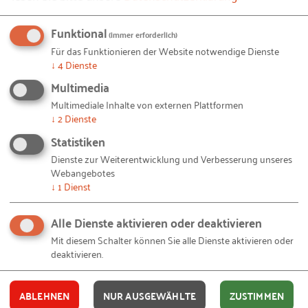
möglichst gehalten, dank Kurzarbeit eine Option.
Funktional
(immer erforderlich)
Schließlich erschien der Aufsatz in der RKW-
Für das Funktionieren der Website notwendige Dienste
Zeitschrift. Daher wundert es nicht, dass
↓
4
Dienste
Rationalisierungsmaßnahmen empfohlen werden,
Multimedia
beispielsweise solle beim Kostensparen die EDV
Multimediale Inhalte von externen Plattformen
ausgenommen werden, auch wenn neue
↓
2
Dienste
Anwendungen implementiert würden, deren
Statistiken
Wirtschaftlichkeit noch nicht zu prüfen sei.
Dienste zur Weiterentwicklung und Verbesserung unseres
Webangebotes
Gute Planung, so der Autor, schaffe die notwendige
↓
1
Dienst
Transparenz, so dass im Krisenfall schnell die
Alle Dienste aktivieren oder deaktivieren
richtigen Ansatzpunkte identifiziert werden
Mit diesem Schalter können Sie alle Dienste aktivieren oder
können. Auch das stimmt heute noch: Ohne genaue
deaktivieren.
Übersicht ist es schwer, zielgenau zu handeln. Last
but not least empfiehlt der Autor:
ABLEHNEN
NUR AUSGEWÄHLTE
ZUSTIMMEN