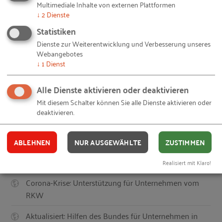
Multimediale Inhalte von externen Plattformen
Anspruch, die Wettbewerbsfähigkeit des
↓
2
Dienste
Mittelstands zu stärken, auch in den kommenden
Statistiken
Jahrzehnten nicht aus den Augen verlieren.
Dienste zur Weiterentwicklung und Verbesserung unseres
Webangebotes
↓
1
Dienst
© aelitta /
thinkstockphotos
– 1013-netzwerk-menschen.jpg
Bildquellen und Copyright-Hinweise
Alle Dienste aktivieren oder deaktivieren
Ihnen gefällt dieser Beitrag? Teilen Sie ihn mit anderen:
Mit diesem Schalter können Sie alle Dienste aktivieren oder
deaktivieren.
ABLEHNEN
NUR AUSGEWÄHLTE
ZUSTIMMEN
Auch interessant
Realisiert mit Klaro!
Corona-Krise: Unterstützung für Unternehmen vom
RKW
Aktualisiert: Hilfen des Bundes für Unternehmen in