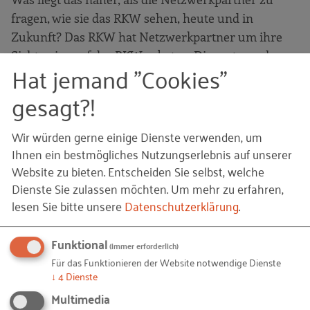
fragen, wie sie das RKW sehen, heute und in
Zukunft? Das RKW hat Netzwerkpartner um ihre
Sichtweise auf das RKW gebeten. Die ersten zehn
Hat jemand "Cookies"
sind jetzt online:
https://www.100-jahre-
rkw.de/stimmen-zum-rkw/
. Angefangen von
gesagt?!
Wirtschaftsminister Peter Altmaier über die
Vorsitzenden der Sozialpartner, Reiner Hoffmann
Wir würden gerne einige Dienste verwenden, um
(DGB) und Dr. Rainer Dulger (BDA), über die
Ihnen ein bestmögliches Nutzungserlebnis auf unserer
Professoren Wilhelm Bauer (IAO) und Volker Stich
Website zu bieten. Entscheiden Sie selbst, welche
Dienste Sie zulassen möchten.
Um mehr zu erfahren,
(FIR) bis hin zu Kammergeschäftsführerinnen,
lesen Sie bitte unsere
Datenschutzerklärung
.
Unternehmerinnen und Unternehmern, die sich
ehrenamtlich in den Vorständen des RKW e.V. und
Funktional
der RKW-Landesvereine engagieren. Sie alle sehen
(immer erforderlich)
im RKW einen nützlichen Partner für ihre eigenen
Für das Funktionieren der Website notwendige Dienste
↓
4
Dienste
Anliegen und für den deutschen Mittelstand. Wir
Multimedia
freuen uns über so viel Zuspruch und werden den