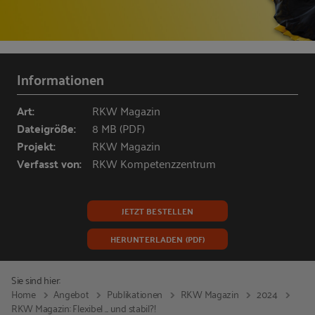
Informationen
Art:
RKW Magazin
Dateigröße:
8 MB (PDF)
Projekt:
RKW Magazin
Verfasst von:
RKW Kompetenzzentrum
JETZT BESTELLEN
HERUNTERLADEN (PDF)
Sie sind hier:
Home
Angebot
Publikationen
RKW Magazin
2024
RKW Magazin: Flexibel ... und stabil?!