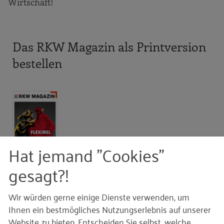
Wirtschaft!
Das RKW Magazin als Printversion
bestellen
Hat jemand "Cookies"
gesagt?!
RKW Magazin: Flexibel ... und stabil?!
Ausgabe 2/2024
Wir würden gerne einige Dienste verwenden, um
Ihnen ein bestmögliches Nutzungserlebnis auf unserer
Auf Lager.
Website zu bieten. Entscheiden Sie selbst, welche