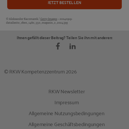
JETZT BESTELLEN
© Aleksander Kaczmarek /
Getty Images
– 20240919-
Bildquellen und Copyright-Hinweise
datailseite_oben_1460_550_magazin_2_2024.jpg
Ihnen gefällt dieser Beitrag? Teilen Sie ihn mit anderen:
© RKW Kompetenzzentrum 2026
RKW Newsletter
Impressum
Allgemeine Nutzungsbedingungen
Allgemeine Geschäftsbedingungen