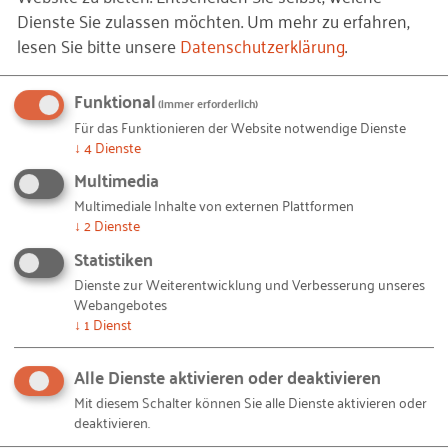
Dienste Sie zulassen möchten.
Um mehr zu erfahren,
Stück (Einzelbestellung)
lesen Sie bitte unsere
Datenschutzerklärung
.
Funktional
Gehört zu dieser Reihe/Mappe:
(immer erforderlich)
Für das Funktionieren der Website notwendige Dienste
RKW Magazin
↓
4
Dienste
Multimedia
Das RKW Magazin wird zukünftig nur noch als digitales
Magazin erscheinen. Bitte nutzen Sie diesen Service und
Multimediale Inhalte von externen Plattformen
↓
2
Dienste
abonnieren Sie das neue digitale RKW Magazin hier
.
Statistiken
Dienste zur Weiterentwicklung und Verbesserung unseres
Webangebotes
Ihre Daten
↓
1
Dienst
ANREDE
Alle Dienste aktivieren oder deaktivieren
Mit diesem Schalter können Sie alle Dienste aktivieren oder
deaktivieren.