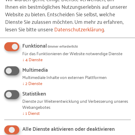
Ihnen ein bestmögliches Nutzungserlebnis auf unserer
Aufbauend auf den Ergebnissen und Diskussionen
Website zu bieten. Entscheiden Sie selbst, welche
eines ersten APRODI-Workshops „Zur Gegenwart
Dienste Sie zulassen möchten.
Um mehr zu erfahren,
und Zukunft soziotechnischer Konzepte der
lesen Sie bitte unsere
Datenschutzerklärung
.
Arbeitsgestaltung“ sollen die Abgrenzungen und
Überschneidungen zwischen agilen
Funktional
(immer erforderlich)
Vorgehensweisen (insb. in der Software- und
Für das Funktionieren der Website notwendige Dienste
↓
4
Dienste
Systementwicklung), dem „Lean Management“ (in
Produktion und Software-Entwicklung) sowie
Multimedia
(neueren) „Soziotechnik“-Ansätzen thematisiert
Multimediale Inhalte von externen Plattformen
↓
2
Dienste
werden. Im Mittelpunkt steht dabei die Frage des
Statistiken
Verhältnisses der Konzepte zueinander, d.h.
Dienste zur Weiterentwicklung und Verbesserung unseres
Webangebotes
inwieweit sind z.B. soziotechnische
↓
1
Dienst
Vorgehensweisen ‚agil‘ oder ‚lean‘?
Alle Dienste aktivieren oder deaktivieren
Liegt diesen Konzepten ein ähnliches