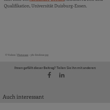
Qualifikation, Universität Duisburg-Essen.
© Violess /
Photocase
– 382-fotolinse.jpg
Bildquellen und Copyright-Hinweise
Ihnen gefällt dieser Beitrag? Teilen Sie ihn mit anderen:
Auch interessant