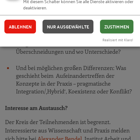
Mit diesem Schalter können Sie alle Dienste aktivieren oder
Grundverständnis von Arbeit und Organisation
deaktivieren.
zugrunde oder sind es kategorial
unterschiedliche Konzepte, die völlig
ABLEHNEN
NUR AUSGEWÄHLTE
ZUSTIMMEN
verschiedene Aspekte thematisieren?
Realisiert mit Klaro!
Wo gibt es Verwandtschaften,
Überschneidungen und wo Unterschiede?
Und bei möglichen großen Differenzen: Was
geschieht beim Aufeinandertreffen der
Konzepte in der Praxis – pragmatische
Integration/‚Hybrid‘, Koexistenz oder Konflikt?
Interesse am Austausch?
Der Kreis der Teilnehmenden ist begrenzt.
Interessierte aus Wissenschaft und Praxis melden
sich bitte bei
Alexander Bendel
, Institut Arbeit und