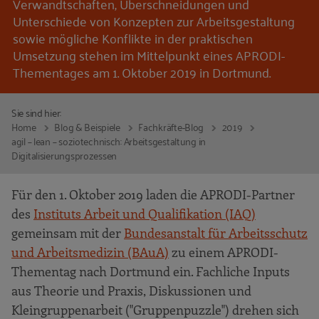
Verwandtschaften, Überschneidungen und
Unterschiede von Konzepten zur Arbeitsgestaltung
sowie mögliche Konflikte in der praktischen
Umsetzung stehen im Mittelpunkt eines APRODI-
Thementages am 1. Oktober 2019 in Dortmund.
Sie sind hier:
Home
Blog & Beispiele
Fachkräfte-Blog
2019
agil – lean – soziotechnisch: Arbeitsgestaltung in
Digitalisierungsprozessen
Für den 1. Oktober 2019 laden die APRODI-Partner
des
Instituts Arbeit und Qualifikation (IAQ)
gemeinsam mit der
Bundesanstalt für Arbeitsschutz
und Arbeitsmedizin (BAuA)
zu einem APRODI-
Thementag nach Dortmund ein. Fachliche Inputs
aus Theorie und Praxis, Diskussionen und
Kleingruppenarbeit ("Gruppenpuzzle") drehen sich