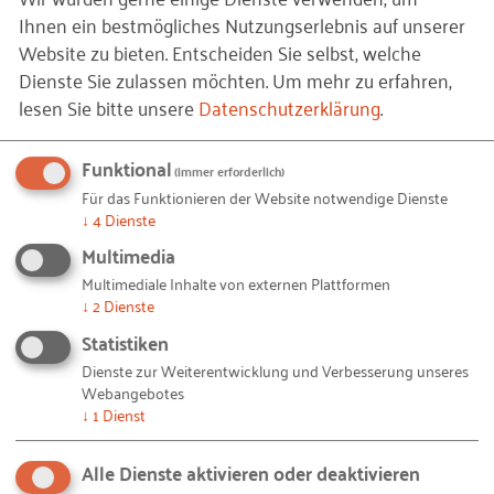
Heinz K. Becker, Mitglied des EU-Parlaments, betont:
Ihnen ein bestmögliches Nutzungserlebnis auf unserer
Website zu bieten. Entscheiden Sie selbst, welche
“I clearly see the great potential of developing more
Dienste Sie zulassen möchten.
Um mehr zu erfahren,
50+ entrepreneurship as a way to cut the
lesen Sie bitte unsere
Datenschutzerklärung
.
unemployment among older workers, but also a
source of inspiration and new beginnings for over-
Funktional
50´s.”
(immer erforderlich)
Für das Funktionieren der Website notwendige Dienste
↓
4
Dienste
Der Schwerpunkt „Senior Entrepreneurship“,
Multimedia
angesiedelt im Fachbereich „Gründung und
Multimediale Inhalte von externen Plattformen
Innovation“ des RKW Kompetenzzentrums, zielt
↓
2
Dienste
darauf ab, die fachliche Diskussion rund um das
Statistiken
Gründungsgeschehen in der Altersgruppe 45 und
Dienste zur Weiterentwicklung und Verbesserung unseres
höher zu etablieren, die Öffentlichkeit dafür zu
Webangebotes
sensibilisieren und nicht zuletzt Babyboomer
↓
1
Dienst
stärker für die Gründung zu motivieren. Hierzu hat
das RKW Kompetenzzentrum bereits zwei Studien
Alle Dienste aktivieren oder deaktivieren