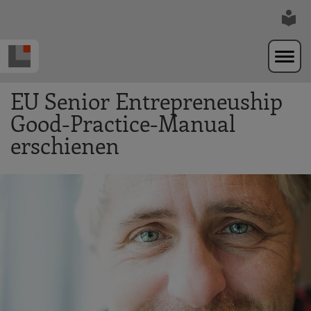
Zur Navigation springen
Zum Hauptinhalt springen
EU Senior Entrepreneuship
Good-Practice-Manual
erschienen