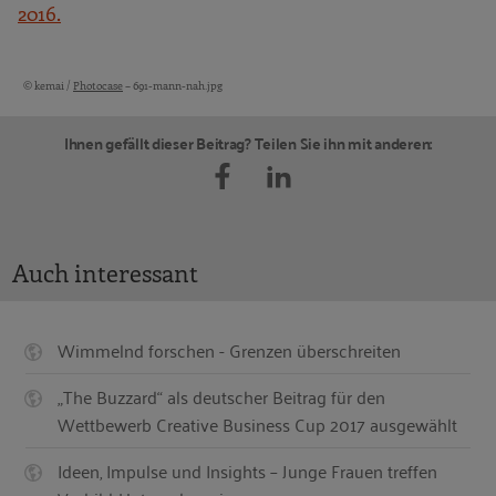
2016.
© kemai /
Photocase
– 691-mann-nah.jpg
Bildquellen und Copyright-Hinweise
Ihnen gefällt dieser Beitrag? Teilen Sie ihn mit anderen:
Auch interessant
Wimmelnd forschen - Grenzen überschreiten
„The Buzzard“ als deutscher Beitrag für den
Wettbewerb Creative Business Cup 2017 ausgewählt
Ideen, Impulse und Insights – Junge Frauen treffen