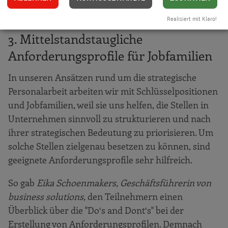
Realisiert mit Klaro!
3. Mittelstandstaugliche
Anforderungsprofile für Jobfamilien
In unseren Ansätzen rund um die strategische
Personalarbeit arbeiten wir mit Schlüsselpositionen
und Jobfamilien, weil sie uns helfen, die Stellen in
Unternehmen sinnvoll zu strukturieren und nach
ihrer strategischen Bedeutung zu priorisieren. Um
solche Stellen zielgenau besetzen zu können, sind
geeignete Anforderungsprofile sehr hilfreich.
So gab
Eika Schoenmakers, Geschäftsführerin von
business solutions,
den Teilnehmern einen
Überblick über die "Do‘s and Dont‘s" bei der
Erstellung von Anforderungsprofilen. Demnach