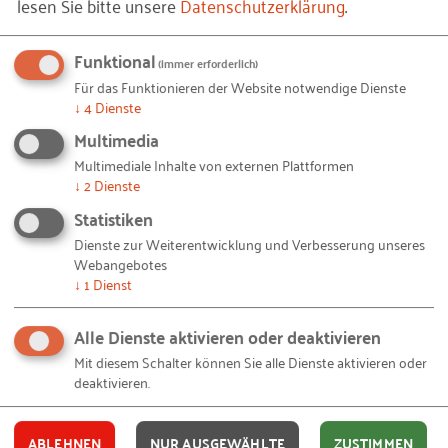
lesen Sie bitte unsere
Datenschutzerklärung
.
bestätigt, dass es jeweils einer individuellen Lösung
bedarf, die auf den gegebenen Strukturen und
Funktional
(immer erforderlich)
Personen aufbaut. Entscheidend ist auch, geeignete
Für das Funktionieren der Website notwendige Dienste
↓
4
Dienste
Mitarbeiter möglichst objektiv zu identifizieren, für
den passenden Entwicklungsweg auszuwählen und
Multimedia
entsprechend zu qualifizieren.
Multimediale Inhalte von externen Plattformen
↓
2
Dienste
Statistiken
Dienste zur Weiterentwicklung und Verbesserung unseres
Webangebotes
↓
1
Dienst
Alle Dienste aktivieren oder deaktivieren
Mit diesem Schalter können Sie alle Dienste aktivieren oder
deaktivieren.
ABLEHNEN
NUR AUSGEWÄHLTE
ZUSTIMMEN