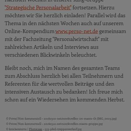
"Strategische Personalarbeit"
fortsetzen. Hierzu
möchten wir Sie herzlich einladen! Parallel wird das
Thema in den nächsten Wochen auch auf unserem
Online-Kompendium
www.perso-net.de
gemeinsam
mit der Fachzeitung "Personalwirtschaft" mit
zahlreichen Artikeln und Interviews aus
verschiedenen Blickwinkeln beleuchtet.
Bleibt noch, mich im Namen des gesamten Teams
zum Abschluss herzlich bei allen Teilnehmern und
Referenten für die wertvollen Beiträge und den
intensiven Austausch zu bedanken! Ich freue mich
schon auf ein Wiedersehen im kommenden Herbst.
© Privat/Non-kommerziell – 20160310-netzwerktreffen-im-maerz-th (IMG_0023.jpg)
Bildquellen und Copyright-Hinweise
© Privat/Non-kommerziell – 20160310-netzwerktreffen-maerz-gruppe.jpg
© krockenmitte /
Photocase
– 533-pfeil-treppenverlauf.jpg