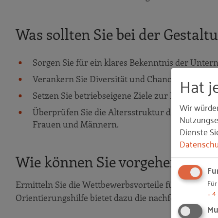
Was sollten Sie bei der Gestalt
Sorgen Sie für ein klares Bekenntnis der Unt
Hat j
Verankern Sie Diversität und Chancengleichhei
Setzen Sie betriebseigene Ziele zur Erhöhung I
Wir würde
Überprüfen Sie die Altersstruktur der Beschäft
Nutzungser
Frauen und Männern.
Dienste Si
Datenschu
Wie können Sie vorgehen?
Fu
Für
Ermitteln Sie die Wettbewerbsvorteile für Ihren B
↓
4
Orientierungshilfe bietet dazu die nachfolgende Üb
Mu