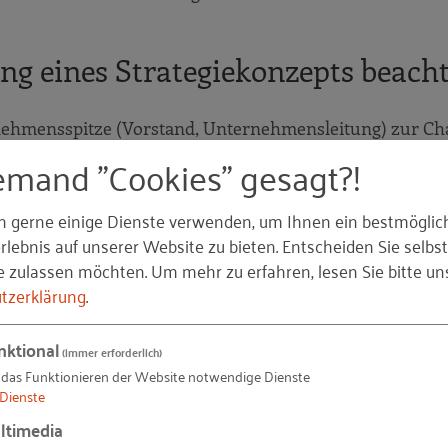
ung eines Strategiekonzepts beach
ernehmensspitze (Vorstand, Unternehmensleitung) zur C
emand "Cookies" gesagt?!
t in die Unternehmensphilosophie.
hres Frauenanteils und zur Karriereentwicklung von Frau
n gerne einige Dienste verwenden, um Ihnen ein bestmöglic
igten und decken Sie den künftigen Personalbedarf im F
lebnis auf unserer Website zu bieten. Entscheiden Sie selbst
e zulassen möchten.
Um mehr zu erfahren, lesen Sie bitte un
tzerklärung
.
nktional
(immer erforderlich)
 das Funktionieren der Website notwendige Dienste
etrieb, die mit dem Ausbau einer chancengleichen Unte
Dienste
ersicht "Mehr Frauen in Führungspositionen – Die Vortei
ltimedia