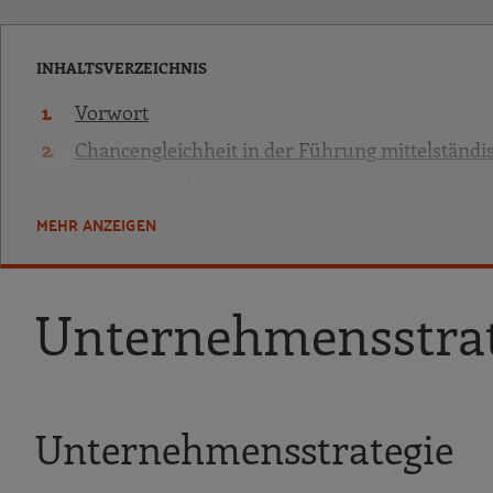
INHALTSVERZEICHNIS
Vorwort
Chancengleichheit in der Führung mittelständ
Unternehmensstrategie
MEHR ANZEIGEN
Führungskultur
Personalrekrutierung
Karriereförderung und Führungskräfteent
Unternehmensstrat
Work-Life-Balance
Beispiele guter Praxis
Weiterführende Informationen und Links
Unternehmensstrategie