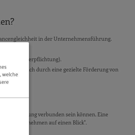
ten?
hancengleichheit in der Unternehmensführung.
en (Selbstverpflichtung).
hes
ührungsbereich durch eine gezielte Förderung von
, welche
sere
rnehmensführung verbunden sein können. Eine
le für Unternehmen auf einen Blick".