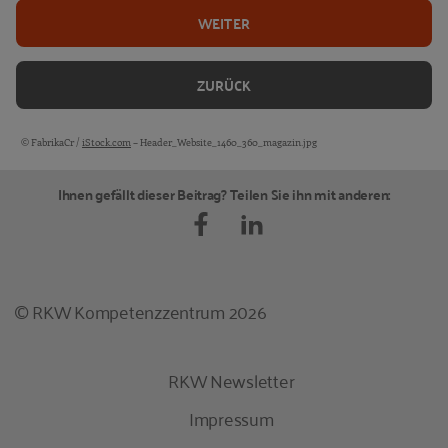
WEITER
ZURÜCK
© FabrikaCr /
iStock.com
– Header_Website_1460_360_magazin.jpg
Bildquellen und Copyright-Hinweise
Ihnen gefällt dieser Beitrag? Teilen Sie ihn mit anderen:
© RKW Kompetenzzentrum 2026
RKW Newsletter
Impressum