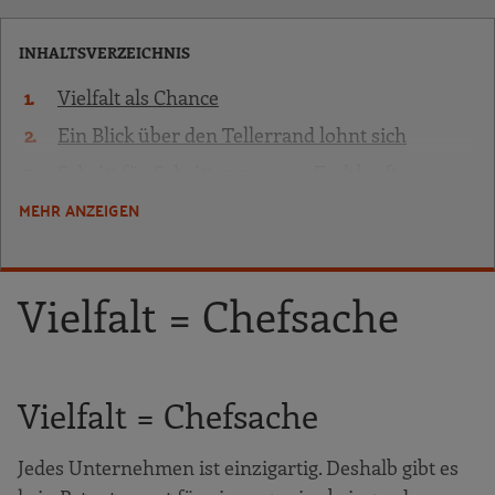
INHALTSVERZEICHNIS
Vielfalt als Chance
Ein Blick über den Tellerrand lohnt sich
Schritt für Schritt zur neuen Fachkraft
MEHR ANZEIGEN
Profil festlegen
Suchfokus bestimmen
Stelle ausschreiben
Vielfalt = Chefsache
Passende Suchwege nutzen
Kandidatenauswahl
Ein guter Start
Vielfalt = Chefsache
Unterstützungsbedarf erkunden
Jedes Unternehmen ist einzigartig. Deshalb gibt es
Unterstützungs­maßnahmen anbieten