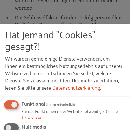
wenn Ihre Bemühungen nicht sofort belohnt
werden.
Ein Schlüsselfaktor für den Erfolg personeller
Vielfalt ist Kommunikation. Sowohl
Hat jemand "Cookies"
Führungskräfte als auch die Belegschaft
müssen hinter der Personalpolitik stehen. Sonst
gesagt?!
kommt es zu Irritationen, die den Erfolgskurs
bremsen. Beziehen Sie deshalb alle von Anfang
Wir würden gerne einige Dienste verwenden, um
an in den Veränderungsprozess ein.
Ihnen ein bestmögliches Nutzungserlebnis auf unserer
Website zu bieten. Entscheiden Sie selbst, welche
Grundsätzlich gilt es zu bedenken: Einer muss den
Dienste Sie zulassen möchten.
Um mehr zu erfahren,
Hut aufhaben. In einem kleinen Unternehmen ist
lesen Sie bitte unsere
Datenschutzerklärung
.
das die Chefin oder der Chef. Sie bzw. er gibt die
Personalpolitik vor. Wenn es eine Personalabteilung
Funktional
(immer erforderlich)
gibt, ist diese natürlich für die Umsetzung
Für das Funktionieren der Website notwendige Dienste
zuständig.
↓
4
Dienste
Multimedia