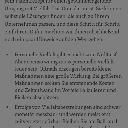
kein Patentrezept für einen gewinnbringenden
Checklisten rund um den ersten Arbeitstag
Umgang mit Vielfalt. Das Gute daran ist: Sie können
Am Ball bleiben
selbst die Lösungen finden, die auch zu Ihrem
Fachkräfte langfristig binden
Unternehmen passen, und diese Schritt für Schritt
einführen. Dafür möchten wir Ihnen abschließend
Bindungsbedarf erkunden
noch ein paar Hinweise auf den Weg geben:
Bindungsmaßnahmen anbieten
Erfolge prüfen
Personelle Vielfalt gibt es nicht zum Nulltarif.
Aber ebenso wenig muss personelle Vielfalt
Vielfalt = Chefsache
teuer sein. Oftmals erzeugen bereits kleine
Maßnahmen eine große Wirkung. Bei größeren
Maßnahmen sollten Sie entstehende Kosten
und Zeitaufwand im Vorfeld kalkulieren und
Risiken abschätzen.
Erfolge von Vielfaltsbestrebungen sind schwer
monetär messbar – und werden meist erst
zeitversetzt spürbar. Bleiben Sie am Ball, auch