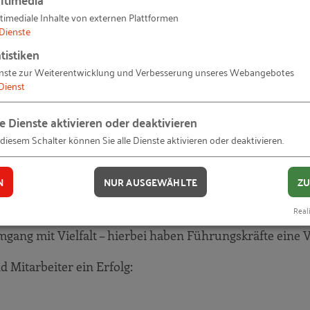
timediale Inhalte von externen Plattformen
Dienste
tistiken
nste zur Weiterentwicklung und Verbesserung unseres Webangebotes
Dienst
le Dienste aktivieren oder deaktivieren
 diesem Schalter können Sie alle Dienste aktivieren oder deaktivieren.
ch vielfältiger, und Sie können von zahlreichen Vorteile
N
NUR AUSGEWÄHLTE
ZU
falt zu setzen, ist Chefsache – die Umsetzung hin gegen 
Reali
e Beteiligten an einem Strang ziehen und von den Vorteil
gang mit Vielfalt – hierbei haben Führungskräfte eine V
 Mitarbeiter ein Erfolg: