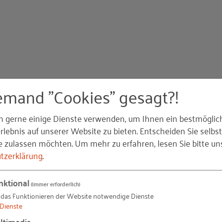
emand "Cookies" gesagt?!
n gerne einige Dienste verwenden, um Ihnen ein bestmöglic
lebnis auf unserer Website zu bieten. Entscheiden Sie selbst
e zulassen möchten.
Um mehr zu erfahren, lesen Sie bitte un
tzerklärung
.
nktional
(immer erforderlich)
 das Funktionieren der Website notwendige Dienste
Dienste
t haben Sie sich für jemanden entschieden, die bzw. der 
ltimedia