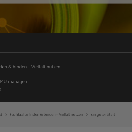
nden & binden – Vielfalt nutzen
n KMU managen
g
14
Fachkräfte finden & binden – Vielfalt nutzen
Ein guter Start