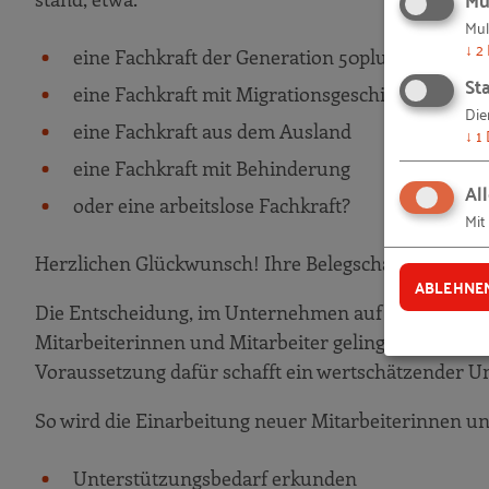
Am Ball bleiben
Mul
↓
2
eine Fachkraft der Generation 50plus
Fachkräfte langfristig binden
Sta
eine Fachkraft mit Migrationsgeschichte
Bindungsbedarf erkunden
Die
eine Fachkraft aus dem Ausland
↓
1
Bindungsmaßnahmen anbieten
eine Fachkraft mit Behinderung
Erfolge prüfen
Al
oder eine arbeitslose Fachkraft?
Vielfalt = Chefsache
Mit
Herzlichen Glückwunsch! Ihre Belegschaft wird dadur
ABLEHNE
Die Entscheidung, im Unternehmen auf personelle Viel
Mitarbeiterinnen und Mitarbeiter gelingt, müssen all
Voraussetzung dafür schafft ein wertschätzender Um
So wird die Einarbeitung neuer Mitarbeiterinnen und
Unterstützungsbedarf erkunden