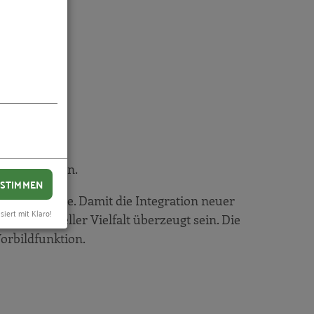
n profitieren.
STIMMEN
betrifft alle. Damit die Integration neuer
siert mit Klaro!
en personeller Vielfalt überzeugt sein. Die
orbildfunktion.