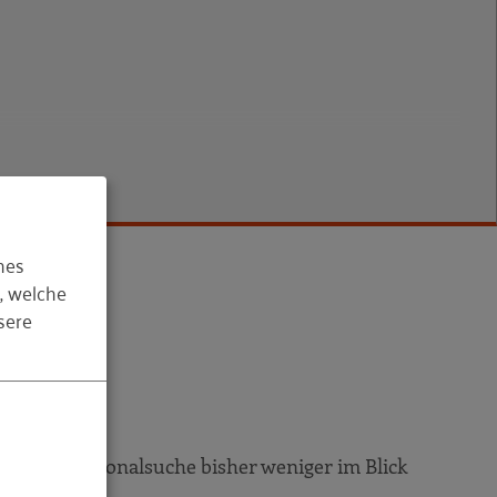
hes
, welche
sere
bei Ihrer Personalsuche bisher weniger im Blick