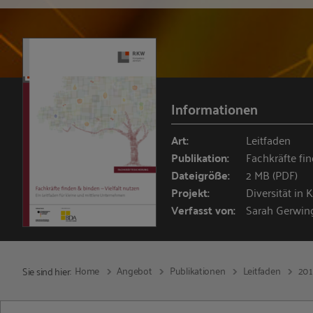
Informationen
Art:
Leitfaden
Publikation:
Fachkräfte fi
Dateigröße:
2 MB (PDF)
Projekt:
Diversität i
Verfasst von:
Sarah Gerwin
Home
Angebot
Publikationen
Leitfaden
20
Sie sind hier: