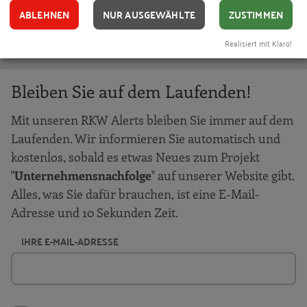
Ihnen gefällt dieser Beitrag? Teilen Sie ihn mit anderen:
ABLEHNEN
NUR AUSGEWÄHLTE
ZUSTIMMEN
Realisiert mit Klaro!
Bleiben Sie auf dem Laufenden!
Mit unseren RKW Alerts bleiben Sie immer auf dem
Laufenden. Wir informieren Sie automatisch und
kostenlos, sobald es etwas Neues zum Projekt
"
Unternehmensnachfolge
" auf unserer Website gibt.
Alles, was Sie dafür brauchen, ist eine E-Mail-
Adresse und 10 Sekunden Zeit.
IHRE E-MAIL-ADRESSE