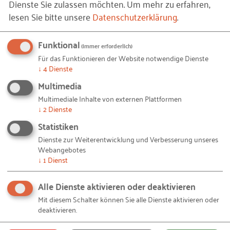
Dienste Sie zulassen möchten.
Um mehr zu erfahren,
lesen Sie bitte unsere
Datenschutzerklärung
.
Funktional
(immer erforderlich)
Für das Funktionieren der Website notwendige Dienste
↓
4
Dienste
Sie finden unseren Podcast auch auf
Apple Podcasts
,
Multimedia
Spotify
,
podcast.de
,
Deezer
und
YouTube
.
Multimediale Inhalte von externen Plattformen
↓
2
Dienste
Wir freuen uns, wenn Sie unsere Podcast-Reihe
Statistiken
abonnieren!
Dienste zur Weiterentwicklung und Verbesserung unseres
Zur
Podcast-Reihe „Chance
Webangebotes
Unternehmensnachfolge“
mit allen Episoden:
↓
1
Dienst
Sie haben Lob, Kritik oder auch Wünsche für unsere
Alle Dienste aktivieren oder deaktivieren
Podcast-Reihe? Schreiben Sie uns gerne an
Mit diesem Schalter können Sie alle Dienste aktivieren oder
gruendung(at)rkw.de
!
deaktivieren.