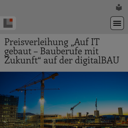
Zur Navigation springen
Zum Hauptinhalt springen
Preisverleihung „Auf IT
gebaut – Bauberufe mit
Zukunft“ auf der digitalBAU