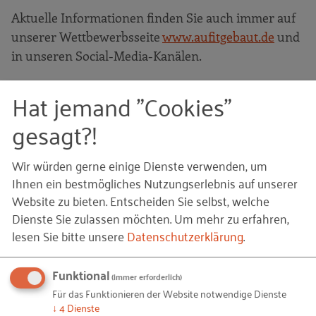
Aktuelle Informationen finden Sie auch immer auf
unserer Wettbewerbsseite
www.aufitgebaut.de
und
in unseren Social-Media-Kanälen.
Hat jemand "Cookies"
© digitalBAU/ Messe München / Privat/Non-kommerziell – digitalBAU_logo_rgb.jpg
Bildquellen und Copyright-Hinweise
© djama /
Fotolia
– Kran auf der Baustelle (684_kran_auf_der_baustelle.jpg)
gesagt?!
Ihnen gefällt dieser Beitrag? Teilen Sie ihn mit anderen:
Wir würden gerne einige Dienste verwenden, um
Ihnen ein bestmögliches Nutzungserlebnis auf unserer
Website zu bieten. Entscheiden Sie selbst, welche
Dienste Sie zulassen möchten.
Um mehr zu erfahren,
lesen Sie bitte unsere
Datenschutzerklärung
.
Bleiben Sie auf dem Laufenden!
Mit unseren RKW Alerts bleiben Sie immer auf dem
Funktional
(immer erforderlich)
Laufenden. Wir informieren Sie automatisch und
Für das Funktionieren der Website notwendige Dienste
↓
4
Dienste
kostenlos, sobald es etwas Neues zum Projekt "
Auf