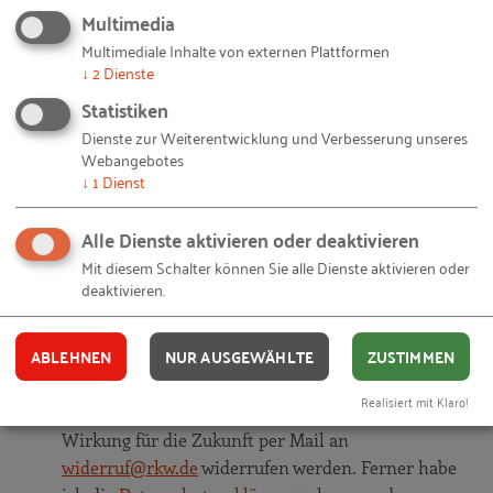
IT gebaut
" auf unserer Website gibt. Alles, was Sie
Multimedia
dafür brauchen, ist eine E-Mail-Adresse und 10
Multimediale Inhalte von externen Plattformen
↓
2
Dienste
Sekunden Zeit.
Statistiken
IHRE E-MAIL-ADRESSE
Dienste zur Weiterentwicklung und Verbesserung unseres
Webangebotes
↓
1
Dienst
Alle Dienste aktivieren oder deaktivieren
Ich akzeptiere die
Nutzungsbedingungen
.
Mit diesem Schalter können Sie alle Dienste aktivieren oder
deaktivieren.
Ja, ich stimme zu, dass das RKW
Kompetenzzentrum meine persönlichen Daten
ABLEHNEN
NUR AUSGEWÄHLTE
ZUSTIMMEN
zum oben genannten Zweck sowie zur Erzeugung
eines kostenlosen Nutzerkontos verwendet. Meine
Realisiert mit Klaro!
Einwilligung ist freiwillig und kann jederzeit mit
Wirkung für die Zukunft per Mail an
widerruf@rkw.de
widerrufen werden. Ferner habe