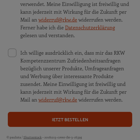
verwendet. Meine Einwilligung ist freiwillig und
kann jederzeit mit Wirkung für die Zukunft per
Mail an
widerruf@rkw.de
widerrufen werden.
Ferner habe ich die
Datenschutzerklärung
gelesen und verstanden.
Ich willige ausdrücklich ein, dass mir das RKW
Kompetenzzentrum Zufriedenheitsanfragen
bezüglich unserer Produkte, Umfrageanfragen
und Werbung über interessante Produkte
zusendet. Meine Einwilligung ist freiwillig und
kann jederzeit mit Wirkung für die Zukunft per
Mail an
widerruf@rkw.de
widerrufen werden.
JETZT BESTELLEN
© paulista /
Shutterstock
– 20161213-cover-ibr-3-16.jpg
Bildquellen und Copyright-Hinweise