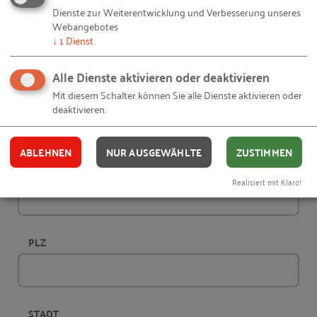
Dienste zur Weiterentwicklung und Verbesserung unseres
Webangebotes
NACHNAME
↓
1
Dienst
Alle Dienste aktivieren oder deaktivieren
Mit diesem Schalter können Sie alle Dienste aktivieren oder
FIRMA
(OPTIONAL)
deaktivieren.
ABLEHNEN
NUR AUSGEWÄHLTE
ZUSTIMMEN
ANSCHRIFT
Realisiert mit Klaro!
PLZ
STADT