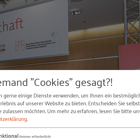
emand "Cookies" gesagt?!
n gerne einige Dienste verwenden, um Ihnen ein bestmöglic
lebnis auf unserer Website zu bieten. Entscheiden Sie selbst
e zulassen möchten.
Um mehr zu erfahren, lesen Sie bitte un
tzerklärung
.
usammenfassung
nktional
(immer erforderlich)