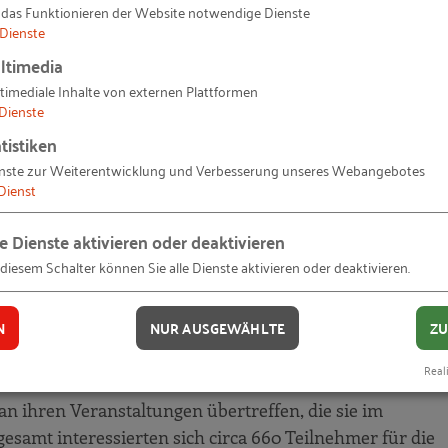
 das Funktionieren der Website notwendige Dienste
e RG-Bau im RKW Kompetenzzentrum hat sich erfolgreich 
Dienste
sseständen und vier Fachveranstaltungen auf der BAU
ltimedia
ltleitmesse für Architektur, Materialien und Systeme in 
timediale Inhalte von externen Plattformen
sentiert.
Dienste
tistiken
Messeauftritt der RG-Bau war ein voller Erfolg
nste zur Weiterentwicklung und Verbesserung unseres Webangebotes
Dienst
le Dienste aktivieren oder deaktivieren
-Bau an ihren Ständen in der Halle B0 und der Halle C3
 diesem Schalter können Sie alle Dienste aktivieren oder deaktivieren.
rn an sechs Tagen vorstellen. In vielen informativen
erpunkte „Digitalisierung des Bauens“, Energieeffizien
N
NUR AUSGEWÄHLTE
ZU
 und Personalentwicklung“ aktuell sind und die Branche
Reali
n ihren Veranstaltungen übertreffen, die sie im
amt interessierten sich circa 660 Teilnehmer für die