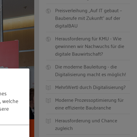
Preisverleihung „Auf IT gebaut –
Bauberufe mit Zukunft“ auf der
digitalBAU
Herausforderung für KMU - Wie
gewinnen wir Nachwuchs für die
digitale Bauwirtschaft?
Die moderne Bauleitung - die
Digitalisierung macht es möglich!
Mehr(Wert) durch Digitalisierung?
hes
Moderne Prozessoptimierung für
, welche
eine effiziente Baubranche
sere
Herausforderung und Chance
zugleich