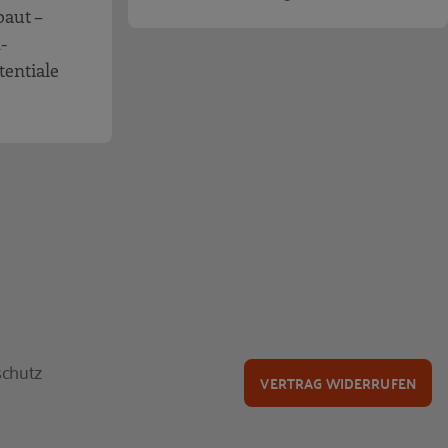
baut –
-
tentiale
chutz
VERTRAG WIDERRUFEN