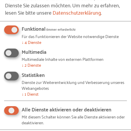
Dienste Sie zulassen möchten.
Um mehr zu erfahren,
Webseite, den Zielgruppen, Themenschwerpunkten
lesen Sie bitte unsere
Datenschutzerklärung
.
und jeweiligen Angeboten vorgestellt. Da die
meisten Kompetenzzentren thematisch auf
Funktional
(immer erforderlich)
mehrere Standorte verteilt sind, werden diese
Für das Funktionieren der Website notwendige Dienste
einzeln kurz mit ihren Schwerpunkten beschrieben.
↓
4
Dienste
Multimedia
Neben ersten Informationen zum gerade im Aufbau
Multimediale Inhalte von externen Plattformen
befindlichen „
Nationalen BIM Kompetenzzentrum
“
↓
2
Dienste
werden die beiden zeitlich begrenzten Projekte: das
Statistiken
„
Kompetenzzentrum Planen und Bauen
“ sowie das
Dienste zur Weiterentwicklung und Verbesserung unseres
„
Kompetenzzentrum Digitales Bauen
“ vorgestellt.
Webangebotes
Hinzu kommt das etablierte „
eBusiness
↓
1
Dienst
Kompetenzzentrum
“ sowie das große
„
Kompetenznetzwerk Bau und Energie
“. Um einen
Alle Dienste aktivieren oder deaktivieren
möglichst vollständigen Überblick zu den
Mit diesem Schalter können Sie alle Dienste aktivieren oder
deaktivieren.
relevanten Akteuren zu erhalten, werden zusätzlich