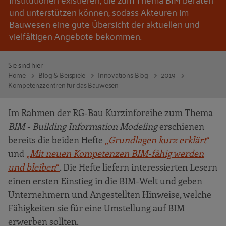
und unterstützen können, sodass Akteuren im
Bauwesen eine gute Übersicht der aktuellen und
vielfältigen Angebote bekommen.
Sie sind hier:
Home
Blog & Beispiele
Innovations-Blog
2019
Kompetenzzentren für das Bauwesen
Im Rahmen der RG-Bau Kurzinforeihe zum Thema
BIM - Building Information Modeling
erschienen
bereits die beiden Hefte
„
Grundlagen kurz erklärt
“
und
„
Mit neuen Kompetenzen BIM-fähig werden
und bleiben
“
. Die Hefte liefern interessierten Lesern
einen ersten Einstieg in die BIM-Welt und geben
Unternehmern und Angestellten Hinweise, welche
Fähigkeiten sie für eine Umstellung auf BIM
erwerben sollten.