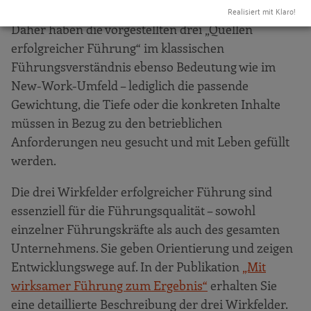
Realisiert mit Klaro!
Daher haben die vorgestellten drei „Quellen
erfolgreicher Führung“ im klassischen
Führungsverständnis ebenso Bedeutung wie im
New-Work-Umfeld – lediglich die passende
Gewichtung, die Tiefe oder die konkreten Inhalte
müssen in Bezug zu den betrieblichen
Anforderungen neu gesucht und mit Leben gefüllt
werden.
Die drei Wirkfelder erfolgreicher Führung sind
essenziell für die Führungsqualität – sowohl
einzelner Führungskräfte als auch des gesamten
Unternehmens. Sie geben Orientierung und zeigen
Entwicklungswege auf. In der Publikation
„Mit
wirksamer Führung zum Ergebnis“
erhalten Sie
eine detaillierte Beschreibung der drei Wirkfelder.