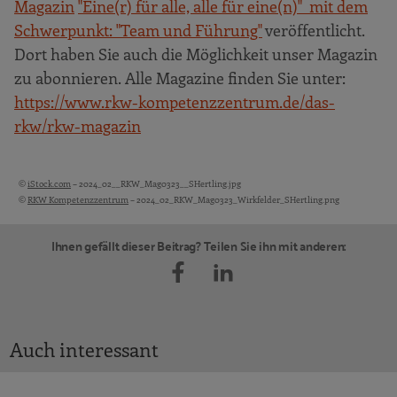
Magazin
"Eine(r) für alle, alle für eine(n)" mit dem
Schwerpunkt: "Team und Führung"
veröffentlicht.
Dort haben Sie auch die Möglichkeit unser Magazin
zu abonnieren. Alle Magazine finden Sie unter:
https://www.rkw-kompetenzzentrum.de/das-
rkw/
rkw-magazin
©
iStock.com
– 2024_02__RKW_Mag0323__SHertling.jpg
Bildquellen und Copyright-Hinweise
©
RKW Kompetenzzentrum
– 2024_02_RKW_Mag0323_Wirkfelder_SHertling.png
Ihnen gefällt dieser Beitrag? Teilen Sie ihn mit anderen:
Auch interessant