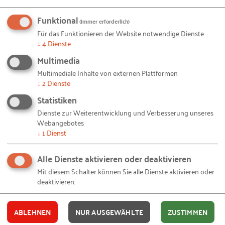
individuell am Menschen
Funktional
(immer erforderlich)
Für das Funktionieren der Website notwendige Dienste
Wir vermeiden die Frage nach der richtigen
↓
4
Dienste
Führung, indem wir darauf schauen, was das
Multimedia
Unternehmen / die jeweilige Führungskraft
Multimediale Inhalte von externen Plattformen
benötigt, um erfolgreich zu sein. Dies fußt auf der
↓
2
Dienste
Beobachtung, dass der empathische
Statistiken
Beziehungsmanager auf Dauer ohne Management-
Dienste zur Weiterentwicklung und Verbesserung unseres
Know-how ebenso untergehen wird wie die
Webangebotes
Absolventin einer Elite-Managementschule, die
↓
1
Dienst
keinen Bezug zur Selbstführung hat. Ein erster
Schritt liegt darin zu prüfen, wo möglicherweise
Alle Dienste aktivieren oder deaktivieren
Defizite oder Einseitigkeiten vorliegen und welche
Mit diesem Schalter können Sie alle Dienste aktivieren oder
deaktivieren.
positive Auswirkung es hätte, diese auszugleichen.
Es geht nicht um Meisterschaft in allen drei Feldern,
sondern um das schrittweise Weiterentwickeln der
ABLEHNEN
NUR AUSGEWÄHLTE
ZUSTIMMEN
Führungskräfte und ihres Führungshandelns.