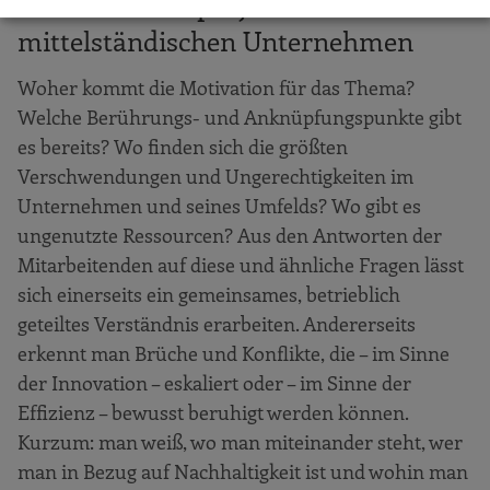
Gemeinschaftsprojekt in
mittelständischen Unternehmen
Woher kommt die Motivation für das Thema?
Welche Berührungs- und Anknüpfungspunkte gibt
es bereits? Wo finden sich die größten
Verschwendungen und Ungerechtigkeiten im
Unternehmen und seines Umfelds? Wo gibt es
ungenutzte Ressourcen? Aus den Antworten der
Mitarbeitenden auf diese und ähnliche Fragen lässt
sich einerseits ein gemeinsames, betrieblich
geteiltes Verständnis erarbeiten. Andererseits
erkennt man Brüche und Konflikte, die – im Sinne
der Innovation – eskaliert oder – im Sinne der
Effizienz – bewusst beruhigt werden können.
Kurzum: man weiß, wo man miteinander steht, wer
man in Bezug auf Nachhaltigkeit ist und wohin man