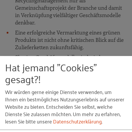
Recyclingmanagement nur als
Gemeinschaftsprojekt der Branche und damit
in Verknüpfung vielfältiger Geschäftsmodelle
denkbar.
Eine erfolgreiche Vermarktung eines grünen
Produkts ist nicht ohne kritischen Blick auf die
Zulieferketten zukunftsfähig.
Sharing-Geschäftsmodelle sind wiederum
Hat jemand "Cookies"
meist auf innovative Ertragsmodelle, wie Abos,
Pay-per-Use-Ansätze und ähnliches
gesagt?!
angewiesen.
Und selbst der Corona-bedingte Vorschub von
Wir würden gerne einige Dienste verwenden, um
Außer-Haus-Geschäften blieb nicht ohne
Ihnen ein bestmögliches Nutzungserlebnis auf unserer
Auswirkung auf Prozessabläufe, Marketing und
Website zu bieten. Entscheiden Sie selbst, welche
Preisgestaltung.
Dienste Sie zulassen möchten.
Um mehr zu erfahren,
lesen Sie bitte unsere
Datenschutzerklärung
.
Damit ist Nachhaltigkeit aus einzelbetrieblicher