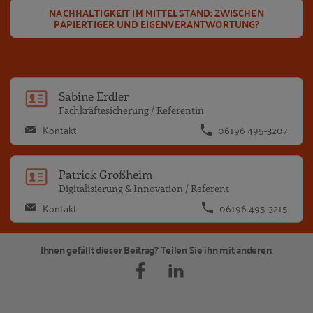
NACHHALTIGKEIT IM MITTELSTAND: ZWISCHEN
PAPIERTIGER UND EIGENVERANTWORTUNG?
Sa
Sabine Erdler
Fachkräftesicherung / Referentin
Kontakt
06196 495-3207
Pa
Patrick Großheim
Digitalisierung & Innovation / Referent
Kontakt
06196 495-3215
Ihnen gefällt dieser Beitrag? Teilen Sie ihn mit anderen: