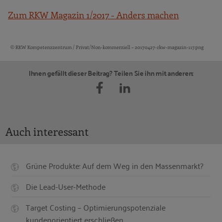
Zum RKW Magazin 1/2017 - Anders machen
© RKW Kompetenzzentrum / Privat/Non-kommerziell – 20170427-rkw-magazin-117.png
Bildquellen und Copyright-Hinweise
Ihnen gefällt dieser Beitrag? Teilen Sie ihn mit anderen:
Auch interessant
Grüne Produkte: Auf dem Weg in den Massenmarkt?
Die Lead-User-Methode
Target Costing – Optimierungspotenziale
kundenorientiert erschließen