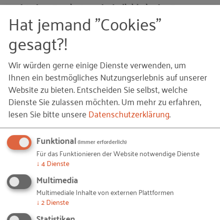
verhindert Ergebnisse, deshalb bleibt der Prozess
Hat jemand "Cookies"
besser offen“, so der Unternehmer. Gab es bei dem
gesagt?!
Gespräch neue Erkenntnisse? „Ja, auf jeden Fall!“,
bestätigen beide Seiten, „es gab einen roßen Aha-
Effekt, ein Augenöffner“, beschreibt Peiffer
Wir würden gerne einige Dienste verwenden, um
begeistert.Aber jetzt erst noch einmal zurück zur
Ihnen ein bestmögliches Nutzungserlebnis auf unserer
Website zu bieten. Entscheiden Sie selbst, welche
aktuellen Herausforderung des Unternehmers. Wie
Dienste Sie zulassen möchten.
Um mehr zu erfahren,
bei einem Speditionsunternehmen zu erwarten, ist
lesen Sie bitte unsere
Datenschutzerklärung
.
die pünktliche Lieferung am Zielort ein wichtiges
Qualitätsmerkmal. Dafür müsse zumindest gutes
Funktional
Equipment sowie eine gute Infrastruktur zur
(immer erforderlich)
Für das Funktionieren der Website notwendige Dienste
Verfügung stehen, wie Peiffer erklärt. Die einzelnen
↓
4
Dienste
Mitarbeiter hätten aber auch einen enormen
Multimedia
Einfluss auf die Betriebsergebnisse, da sie zum
Multimediale Inhalte von externen Plattformen
Beispiel die LKWs fahren. Und hier möchte der
↓
2
Dienste
Unternehmer nun ansetzen: „Mithilfe des
Statistiken
Gamethinking-Ansatzes soll ein System etabliert