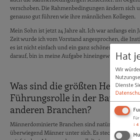
verschoben. Die Rahmenbedingungen ändern sich un
genauso gut führen wie ihre männlichen Kollegen.
Mein Sohn ist jetzt 24 Jahre alt. Ich war anfangs ein 
Zeit wurde ich vom Vorstand angesprochen, die Inst
es ist nicht einfach und ein ganz schöner Spagat, ab
Hat j
darauf, bin in meine Aufgabe hineingewachsen, und
Wir würde
Nutzungser
Dienste Si
Was sind die größten Herausfo
Datenschu
Führungsrolle in der Bauwirtsc
anderen Branchen?
Fu
Für
↓
4
Männerdominierte Branchen sind natürlich eine H
überwiegend Männer unter sich. Es stecken aber auc
Mu