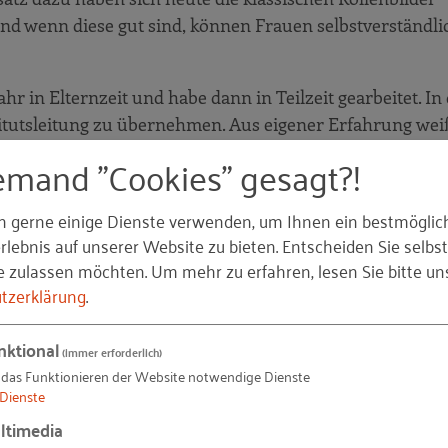
d wenn diese gut sind, können Frauen selbstverständli
Jahr in Elternzeit und habe dann in Teilzeit gearbeitet. In
itutsleitung zu übernehmen. Aus eigener Erfahrung weiß 
er wenn man es nicht probiert … Ich hatte und habe bis h
emand "Cookies" gesagt?!
 Führung ist für mich zur Normalität geworden.
n gerne einige Dienste verwenden, um Ihnen ein bestmöglic
lebnis auf unserer Website zu bieten. Entscheiden Sie selbst
e zulassen möchten.
Um mehr zu erfahren, lesen Sie bitte un
rderungen für Frauen mit einer
tzerklärung
.
haft? Gibt es da einen Unterschie
nktional
(immer erforderlich)
 das Funktionieren der Website notwendige Dienste
Dienste
erausforderung, und auf dem Bau hat man eben
h viele Vorurteile dahinter. Denn ehrlich gesagt, stehe
ltimedia