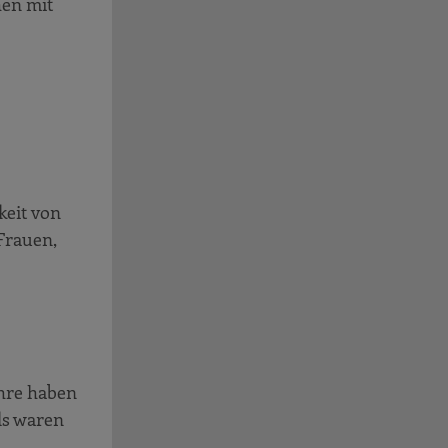
hen mit
keit von
 Frauen,
ahre haben
ls waren