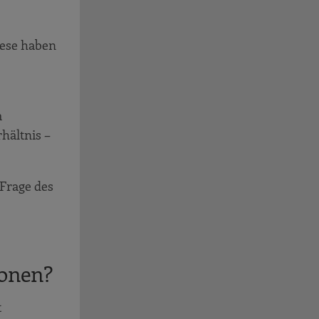
iese haben
m
hältnis –
 Frage des
ionen?
t