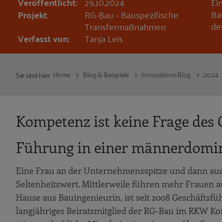
Veröffentlicht:
29.10.2024
Ei
Ba
Projekt:
RG-Bau – Bauspezifische
de
Transfermaßnahmen
Verfasst von:
Tanja Leis
Home
Blog & Beispiele
Innovations-Blog
2024
Sie sind hier:
Kompetenz ist keine Frage des 
Führung in einer männerdomin
Eine Frau an der Unternehmensspitze und dann auc
Seltenheitswert. Mittlerweile führen mehr Frauen a
Hause aus Bauingenieurin, ist seit 2008 Geschäftsfüh
langjähriges Beiratsmitglied der RG-Bau im RKW Ko