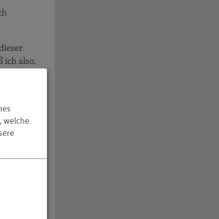
ch
 dieser
ich also,
eute Lust
hes
, welche
sere
d zu
n Männer