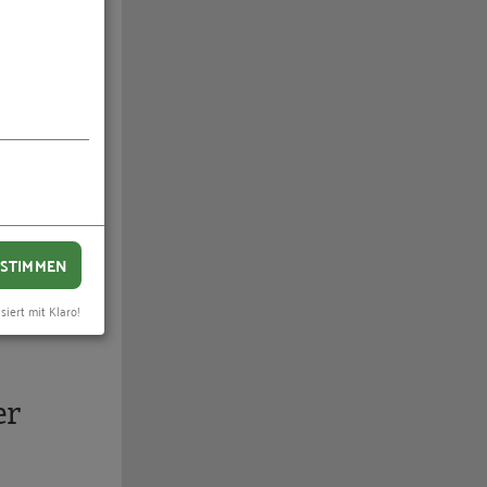
onen der
fordert
ch das
itung
STIMMEN
siert mit Klaro!
er