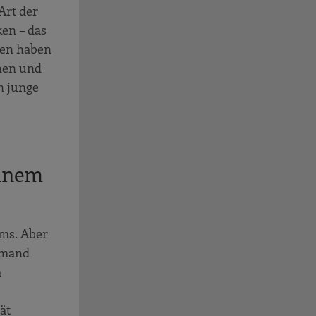
Art der
en – das
auen haben
ehen und
n junge
einem
ams. Aber
jemand
m
ät