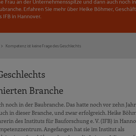
ne Frau an der Unternehmensspitze und dann auch noch in
ubranche. Erfahren Sie mehr über Heike Böhmer, Geschäft
s IFB in Hannover.
Kompetenz ist keine Frage des Geschlechts
Geschlechts
ierten Branche
h noch in der Baubranche. Das hatte noch vor zehn Jah
uch in dieser Branche, und zwar erfolgreich. Heike Böhm
rerin des Instituts für Bauforschung e. V. (IFB) in Hann
mpetenzzentrum. Angefangen hat sie im Institut als