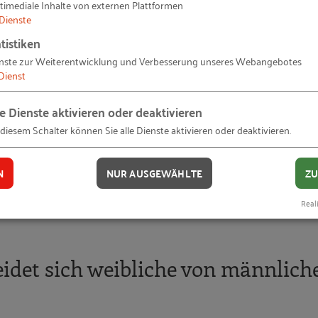
on nicht vor den gleichen Problemen?! In Führungspositi
timediale Inhalte von externen Plattformen
Dienste
 Fachwissen und klassische Führungsaufgaben ebenso ge
tistiken
nste zur Weiterentwicklung und Verbesserung unseres Webangebotes
Baubranche eben noch sehr männerdominiert ist, aber au
Dienst
 wo es darum geht, Nachfolgelösungen zu finden.
le Dienste aktivieren oder deaktivieren
so auch wenn eine Frau eine Führungsrolle in der
 diesem Schalter können Sie alle Dienste aktivieren oder deaktivieren.
itere Frau dazu und noch eine und irgendwann ist es
ass Nachfolge zunehmend weiblich ist. Auch in der Baule
N
NUR AUSGEWÄHLTE
ZU
fachliche Qualität. Diese Rolle übernehmen immer mehr
ßten Projekte in verantwortungsvoller Position.
Reali
eidet sich weibliche von männlich