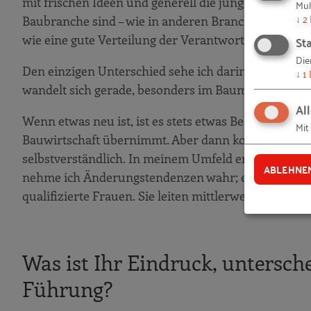
mit frischen Ideen und generell die junge Generati
Mul
↓
2
Baubranche sind – wie in anderen Branchen auch –
Sta
wie eine gute Verteilung der Verantwortung.
Die
Den einzigen Unterschied sehe ich darin, dass die 
↓
1
wandelt sich gerade, besonders im Baumittelstand,
Al
Wenn etwas neu ist, ist es stets etwas Besonderes, 
Mit
Bauwirtschaft übernimmt. Aber dann kommt eine we
selbstverständlich. In meinem Umfeld erlebe ich, d
ABLEHNE
nehme ich Änderungstendenzen wahr; es zählt die 
qualifizierte Frauen. Sie leiten mittlerweile die grö
Was ist Ihr Eindruck, untersch
Führung?