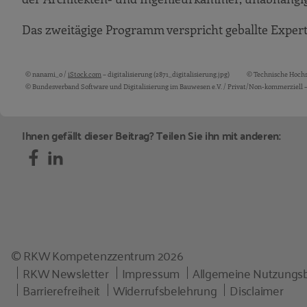
Das zweitägige Programm verspricht geballte Expert
© nanami_o /
iStock.com
– digitalisierung (2871_digitalisierung.jpg)
© Technische Hochs
Bildquellen und Copyright-Hinweise
© Bundesverband Software und Digitalisierung im Bauwesen e.V. / Privat/Non-kommerziell
Ihnen gefällt dieser Beitrag? Teilen Sie ihn mit anderen:
© RKW Kompetenzzentrum 2026
RKW Newsletter
Impressum
Allgemeine Nutzungs
Barrierefreiheit
Widerrufsbelehrung
Disclaimer