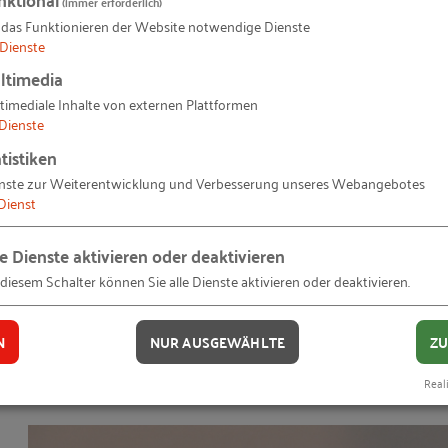
(immer erforderlich)
 das Funktionieren der Website notwendige Dienste
mfassendes Programm
Dienste
ltimedia
ochkarätigen Referentinnen und Referenten, darunter
timediale Inhalte von externen Plattformen
ndesministeriums für Digitales und Verkehr sowie BIM
Dienste
kte und innovative Ansätze zur Digitalisierung von
tistiken
nste zur Weiterentwicklung und Verbesserung unseres Webangebotes
Dienst
le Dienste aktivieren oder deaktivieren
novative Themen
 diesem Schalter können Sie alle Dienste aktivieren oder deaktivieren.
ist die Deutsche Bahn als Kooperationspartner maßgebl
er sowie weitere führende Unternehmen und Verbände d
N
NUR AUSGEWÄHLTE
ZU
 die Digitalisierung im Bauwesen. Auch das RKW
Reali
erstützt den Kongress ideell.