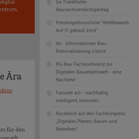
digital
54. Frankfurter
entrum,
Bausachverständigentag
Preisträgerbroschüre "Wettbewerb
Auf IT gebaut 2019"
ibr - Informationen Bau-
Rationalisierung 1/2019
RG-Bau Fachkonferenz zur
Digitalen Bauarbeitswelt – eine
le Ära
Nachlese
uktur
Fassade 4.0 – nachhaltig,
intelligent, innovativ
Rückblick auf den Fachkongress
„Digitales Planen, Bauen und
Betreiben“
um für den
ng gilt