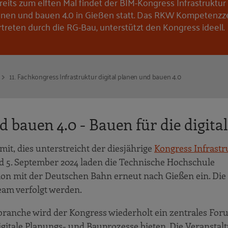
reits zum elften Mal findet der BIM-Kongress Infrastruktur 
anen und bauen 4.0 in Gießen statt. Das RKW Kompetenzz
rtreten durch die RG-Bau, unterstützt den Kongress ideell.
11. Fachkongress Infrastruktur digital planen und bauen 4.0
d bauen 4.0 - Bauen für die digita
mit, dies unterstreicht der diesjährige
Kongress Infrastr
d 5. September 2024 laden die Technische Hochschule
ion mit der Deutschen Bahn erneut nach Gießen ein. Die
eam verfolgt werden.
ranche wird der Kongress wiederholt ein zentrales For
tale Planungs- und Bauprozesse bieten. Die Veranstaltu