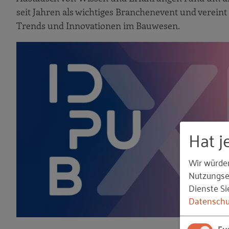
seit Jahren als wichtiges Branchenevent und vereint
Trends und Innovationen im Bauwesen.
Hat j
Wir würde
Nutzungser
Dienste Si
Datenschu
Fu