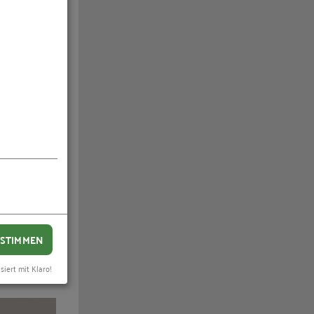
ich
er
STIMMEN
siert mit Klaro!