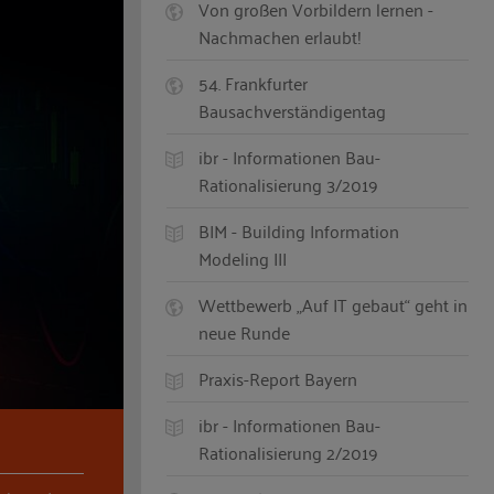
Von großen Vorbildern lernen -
Nachmachen erlaubt!
54. Frankfurter
Bausachverständigentag
ibr - Informationen Bau-
Rationalisierung 3/2019
BIM - Building Information
Modeling III
Wettbewerb „Auf IT gebaut“ geht in
neue Runde
Praxis-Report Bayern
ibr - Informationen Bau-
Rationalisierung 2/2019