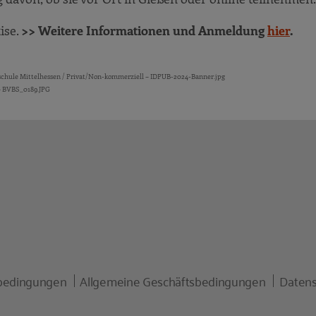
ise.
>> Weitere Informationen und Anmeldung
hier
.
chule Mittelhessen / Privat/Non-kommerziell – IDPUB-2024-Banner.jpg
 – BVBS_0189.JPG
bedingungen
Allgemeine Geschäftsbedingungen
Datens