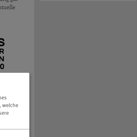
ktuelle
hes
, welche
sere