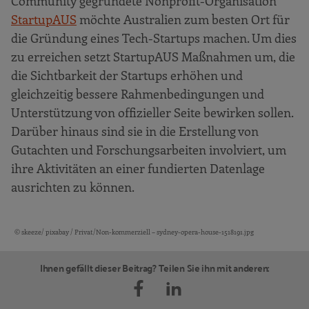
Community gegründete Nonprofit-Organisation
StartupAUS
möchte Australien zum besten Ort für
die Gründung eines Tech-Startups machen. Um dies
zu erreichen setzt StartupAUS Maßnahmen um, die
die Sichtbarkeit der Startups erhöhen und
gleichzeitig bessere Rahmenbedingungen und
Unterstützung von offizieller Seite bewirken sollen.
Darüber hinaus sind sie in die Erstellung von
Gutachten und Forschungsarbeiten involviert, um
ihre Aktivitäten an einer fundierten Datenlage
ausrichten zu können.
© skeeze/ pixabay / Privat/Non-kommerziell – sydney-opera-house-1518191.jpg
Bildquellen und Copyright-Hinweise
Ihnen gefällt dieser Beitrag? Teilen Sie ihn mit anderen: