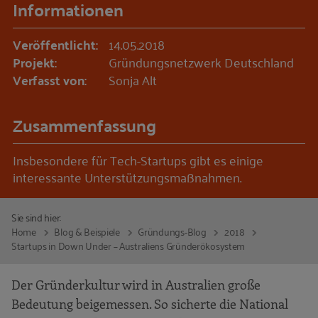
Informationen
Veröffentlicht:
14.05.2018
Projekt:
Gründungsnetzwerk Deutschland
Verfasst von:
Sonja Alt
Zusammenfassung
Insbesondere für Tech-Startups gibt es einige
interessante Unterstützungsmaßnahmen.
Sie sind hier:
Home
Blog & Beispiele
Gründungs-Blog
2018
Startups in Down Under – Australiens Gründerökosystem
Der Gründerkultur wird in Australien große
Bedeutung beigemessen. So sicherte die National