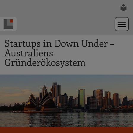
Zur Navigation springen
Zum Hauptinhalt springen
Startups in Down Under –
Australiens
Gründerökosystem