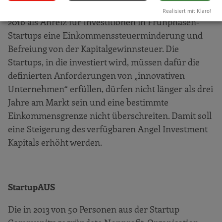
Das
Australien Taxation Office
bietet Investoren seit
Realisiert mit Klaro!
2016 als Anreiz für Investitionen in Frühphasen-
Startups eine Einkommenssteuerminderung und
Befreiung von der Kapitalgewinnsteuer. Die
Startups, in die investiert wird, müssen dafür die
definierten Anforderungen von „innovativen
Unternehmen“ erfüllen, dürfen nicht länger als drei
Jahre am Markt sein und eine bestimmte
Einkommensgrenze nicht überschreiten. Damit soll
eine Steigerung des verfügbaren Angel Investment
Kapitals erhöht werden.
StartupAUS
Die in 2013 von 50 Personen aus der Startup