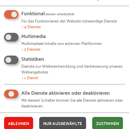
Die Regierung hat 36 Millionen AD dafür
bereitgestellt, sogenannte
Landing Pads
Funktional
(immer erforderlich)
einzurichten. Diese Acceleratoren in Städten wie
Für das Funktionieren der Website notwendige Dienste
Berlin, San Francisco, Tel Aviv und Shanghai sollen
↓
4
Dienste
es den australischen Gründern erleichtern, in den
Multimedia
ausländischen Märkten Fuß zu fassen, sich zu
Multimediale Inhalte von externen Plattformen
vernetzen und am Markt zu etablieren. Die Landing
↓
2
Dienste
Pads bieten Coaching, Kontakt zu Mentoren,
Statistiken
Investoren und Kunden sowie die Möglichkeit für
Dienste zur Weiterentwicklung und Verbesserung unseres
Webangebotes
spezielle Trainings, auf die besonderen Bedürfnisse
↓
1
Dienst
angepasste Networking-Events sowie den Zugang
zu günstigen Arbeitsplätzen. Das Landing Pad in
Alle Dienste aktivieren oder deaktivieren
Berlin ist im Betahaus angesiedelt.
Mit diesem Schalter können Sie alle Dienste aktivieren oder
deaktivieren.
Steueranreize für Frühphasen-Investor
ABLEHNEN
NUR AUSGEWÄHLTE
ZUSTIMMEN