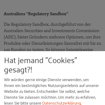
Australiens “Regulatory Sandbox”
Die Regulatory Sandbox, durchgeführt von der
Australien Securities and Investments Commission
(ASIC), bietet Gründern mehrere Optionen, um ihre
Produkte oder Dienstleistungen lizenzfrei mit bis zu
100 Kunden zu testen. So können beispielsweise
Hat jemand "Cookies"
Fintech-Startups bestimmte Services bis zu 12
Monate lang ohne eine Bankenlizenz oder ähnliche
gesagt?!
Formalitäten ausprobieren.
Wir würden gerne einige Dienste verwenden, um
Ihnen ein bestmögliches Nutzungserlebnis auf unserer
Landing Pads für australische Unternehmen auf
Website zu bieten. Entscheiden Sie selbst, welche
dem Weg zur globalen Skalierung
Dienste Sie zulassen möchten.
Um mehr zu erfahren,
lesen Sie bitte unsere
Datenschutzerklärung
.