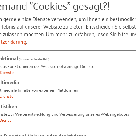
emand "Cookies" gesagt?!
im Land,
n gerne einige Dienste verwenden, um Ihnen ein bestmöglic
lebnis auf unserer Website zu bieten. Entscheiden Sie selbst
e zulassen möchten.
Um mehr zu erfahren, lesen Sie bitte un
Estland innerhalb der baltischen Staaten, der nordischen 
tzerklärung
.
Zentrum für Startups zu machen und das Land damit auc
ntren europäischer Groß-Konzerne.
nktional
(immer erforderlich)
 das Funktionieren der Website notwendige Dienste
tland eines der besten Länder der Welt sein, um ein Un
Dienste
ltimedia
timediale Inhalte von externen Plattformen
 5/D5
. Die Gruppe besteht neben Estland aus Israel, Neus
Dienste
rpflichtet, die digitale Wirtschaft zu stärken und durch
tistiken
en-source Software die Beziehung zwischen Regierun
nste zur Weiterentwicklung und Verbesserung unseres Webangebotes
Dienst
Programmieren für Kinder, offene Märkte und Konnektiv
le Dienste aktivieren oder deaktivieren