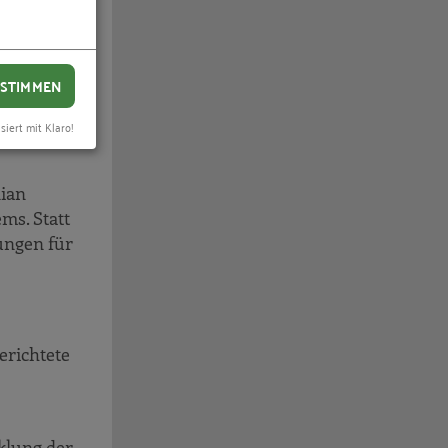
itieren
Zugang zum
STIMMEN
 für sich
siert mit Klaro!
nian
ms. Statt
tungen für
erichtete
klung der