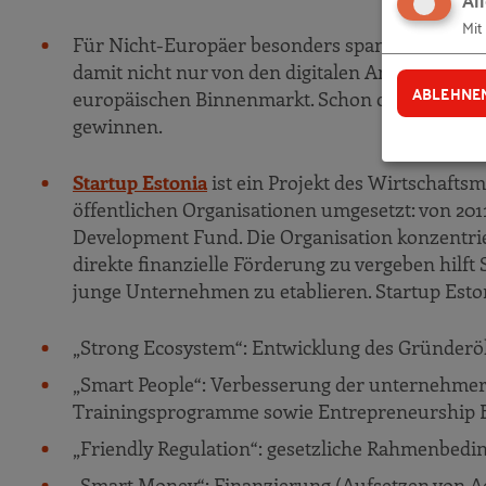
Mit
Für Nicht-Europäer besonders spannend dürft
damit nicht nur von den digitalen Angeboten 
ABLEHNE
europäischen Binnenmarkt. Schon ca. 27.000 P
gewinnen.
Startup Estonia
ist ein Projekt des Wirtschaft
öffentlichen Organisationen umgesetzt: von 201
Development Fund. Die Organisation konzentrier
direkte finanzielle Förderung zu vergeben hilft 
junge Unternehmen zu etablieren. Startup Eston
„Strong Ecosystem“: Entwicklung des Gründer
„Smart People“: Verbesserung der unternehmerisc
Trainingsprogramme sowie Entrepreneurship E
„Friendly Regulation“: gesetzliche Rahmenbed
„Smart Money“: Finanzierung (Aufsetzen von A