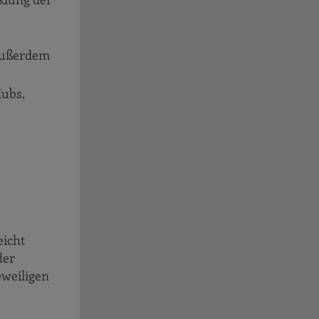
 außerdem
Hubs,
eicht
der
eweiligen