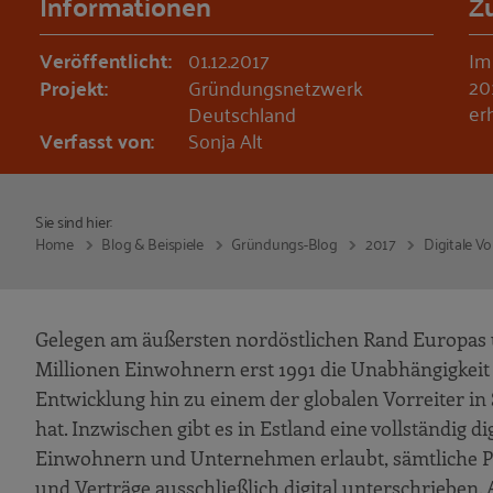
Informationen
Z
Veröffentlicht:
01.12.2017
Im
20
Projekt:
Gründungsnetzwerk
er
Deutschland
Verfasst von:
Sonja Alt
Sie sind hier:
Home
Blog & Beispiele
Gründungs-Blog
2017
Digitale V
Gelegen am äußersten nordöstlichen Rand Europas un
Millionen Einwohnern erst 1991 die Unabhängigkeit 
Entwicklung hin zu einem der globalen Vorreiter in S
hat. Inzwischen gibt es in Estland eine vollständig d
Einwohnern und Unternehmen erlaubt, sämtliche P
und Verträge ausschließlich digital unterschrieben