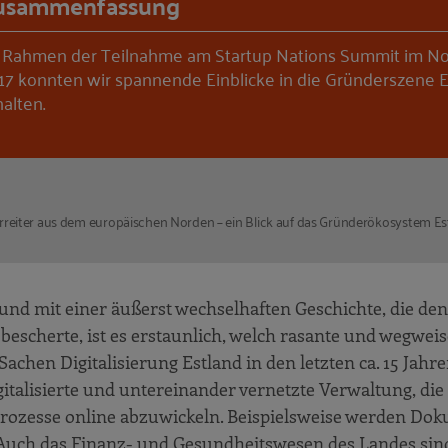
usammenfassung
 Rahmen der Teilnahme am Startup Nations Summit im 
17 konnten wir spannende Einblicke in die Gründerszene E
halten.
orreiter aus dem europäischen Norden – ein Blick auf das Gründerökosystem Es
d mit einer äußerst wechselhaften Geschichte, die den 
bescherte, ist es erstaunlich, welch rasante und wegwei
achen Digitalisierung Estland in den letzten ca. 15 Jahre
igitalisierte und untereinander vernetzte Verwaltung, die
rozesse online abzuwickeln. Beispielsweise werden Do
. Auch das Finanz- und Gesundheitswesen des Landes sin