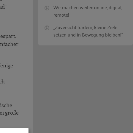
ad“
Wir machen weiter: online, digital,
remote!
„Zuversicht fördern, kleine Ziele
setzen und in Bewegung bleiben!“
espart.
infacher
Wenige
n
ch
gische
ei große