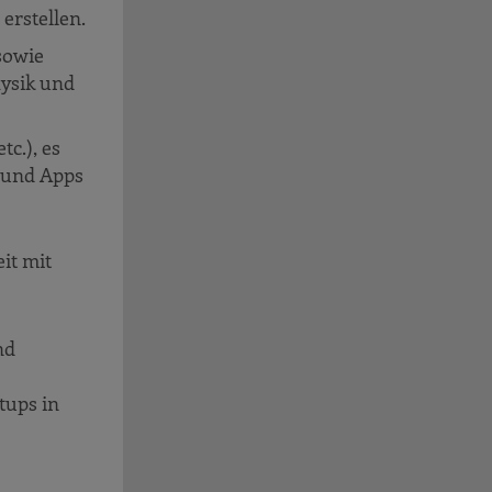
erstellen.
sowie
ysik und
c.), es
n und Apps
it mit
nd
tups in