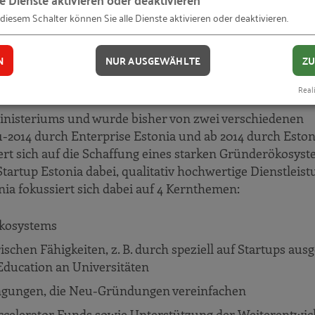
 diesem Schalter können Sie alle Dienste aktivieren oder deaktivieren.
e das Programm „
e-Residency
“ sein: Digitale Bürger prof
Estlands, sondern erhalten auch für ihre Unternehmen 
N
NUR AUSGEWÄHLTE
ZU
ersonen und über 4.000 Unternehmen konnte das Land so
Reali
sministeriums und wurde bisher von zwei verschiedenen
1-2014 durch Enterprise Estonia und ab 2014 durch Esto
t sich auf die Schaffung eines starken Gründerökosyste
Startup Estonia dabei, qualitativ hochwertige Dienstleis
ia fokussiert sich dabei auf 4 Kernthemen:
ökosystems
hen Fähigkeiten, z. B. durch speziell auf Startups ausg
ducation an Universitäten
ingungen, die Neu-Gründungen vereinfachen
ccelerator Funds sowie Unterstützung der Weiterentwic