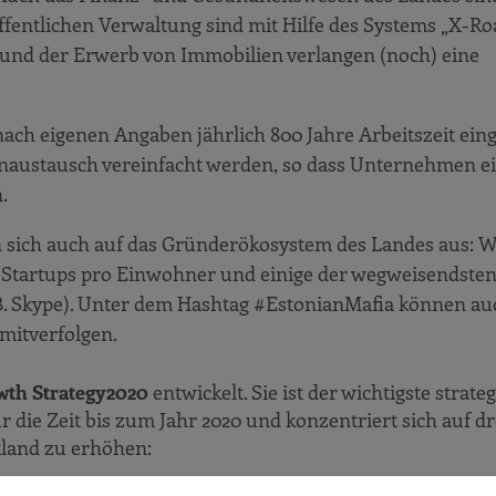
 öffentlichen Verwaltung sind mit Hilfe des Systems „X-Ro
 und der Erwerb von Immobilien verlangen (noch) eine
ch eigenen Angaben jährlich 800 Jahre Arbeitszeit eing
tenaustausch vereinfacht werden, so dass Unternehmen e
.
sich auch auf das Gründerökosystem des Landes aus: 
 Startups pro Einwohner und einige der wegweisendste
B. Skype). Unter dem Hashtag #EstonianMafia können au
mitverfolgen.
wth Strategy
2020
entwickelt. Sie ist der wichtigste strate
 die Zeit bis zum Jahr 2020 und konzentriert sich auf dr
land zu erhöhen: