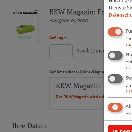
Dienste Si
RKW Magazin: Früh übt s
Datenschu
Ausgabe 01/2020
Fu
Auf Lager.
Für
↓
4
Stück (Einzelbestellung
Mu
Mul
↓
2
Gehört zu dieser Reihe/Mappe:
Sta
RKW Magazin
Die
↓
1
Das RKW Magazin wird zukünftig nur noch 
Al
Mit
Ihre Daten
ABLEHNE