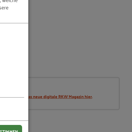
sere
bonnieren Sie das neue digitale RKW Magazin hier
.
STIMMEN