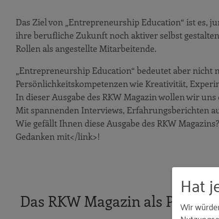
Das Ziel von „Entrepreneurship Education“ ist es, 
ihre berufliche Zukunft noch aktiver selbst gestalt
Rollen als angestellte Mitarbeitende.
„Entrepreneurship Education“ bedeutet aber nicht 
Persönlichkeitskompetenzen wie Kreativität, Exper
In dieser Ausgabe des RKW Magazin wollen wir uns
Mit spannenden Interviews, Erfahrungsberichten aus
Wie gefällt Ihnen diese Ausgabe des RKW Magazins? 
Gedanken mit</link>!
Hat j
Das RKW Magazin als Printvers
Wir würde
Nutzungser