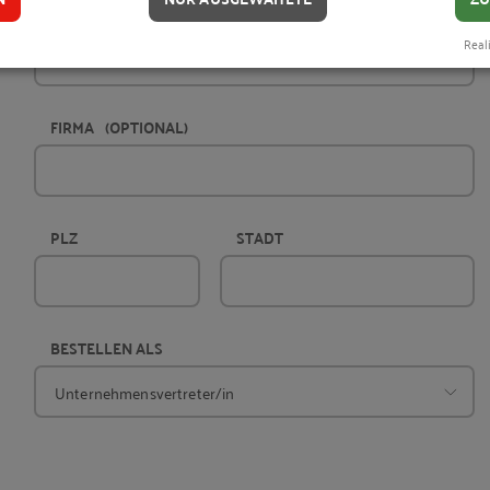
VORNAME
Reali
FIRMA
(OPTIONAL)
PLZ
STADT
BESTELLEN ALS