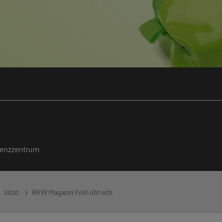
n
n
enzzentrum
2020
RKW Magazin: Früh übt sich