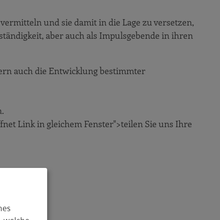
ermitteln und sie damit in die Lage zu versetzen,
tständigkeit, aber auch als Impulsgebende in ihren
dern auch die Entwicklung bestimmter
.
et Link in gleichem Fenster">teilen Sie uns Ihre
hes
, welche