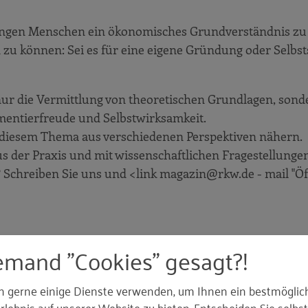
jungen Menschen ein ökonomisches Grundverständnis zu v
en zu können: Sei es für eine eigene Gründung oder Selbs
nur die Vermittlung von theoretischen Grundlagen, son
imentierfreude und Selbstwirksamkeit.
 diesem Thema aus verschiedenen Perspektiven nähern.
 der Praxis und mit wissenschaftlichen Fragestellungen
Schreiben Sie uns und <link magazin@rkw.de - mail "Öffn
emand "Cookies" gesagt?!
ion bestellen
n gerne einige Dienste verwenden, um Ihnen ein bestmöglic
lebnis auf unserer Website zu bieten. Entscheiden Sie selbst