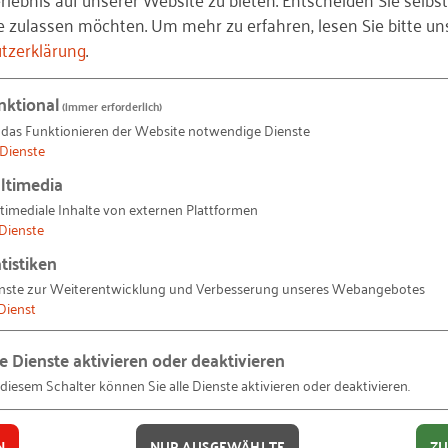
e zulassen möchten.
Um mehr zu erfahren, lesen Sie bitte un
ich
tzerklärung
.
nktional
(immer erforderlich)
 das Funktionieren der Website notwendige Dienste
Dienste
)
ltimedia
timediale Inhalte von externen Plattformen
Dienste
tistiken
nste zur Weiterentwicklung und Verbesserung unseres Webangebotes
Dienst
als digitales Magazin erscheinen. Bitte nutzen Sie diesen Service und
a
le Dienste aktivieren oder deaktivieren
 diesem Schalter können Sie alle Dienste aktivieren oder deaktivieren.
N
NUR AUSGEWÄHLTE
ZU