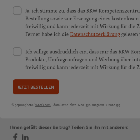
Ja, ich stimme zu, dass das RKW Kompetenzzentru
Bestellung sowie zur Erzeugung eines kostenlosen
freiwillig und kann jederzeit mit Wirkung für die 
Ferner habe ich die
Datenschutzerklärung
gelesen 
Ich willige ausdrücklich ein, dass mir das RKW K
Produkte, Umfrageanfragen und Werbung über inter
freiwillig und kann jederzeit mit Wirkung für die 
JETZT BESTELLEN
© popovaphoto /
iStock.com
– datailseite_oben_1460_550_magazin_1_2020.jpg
Bildquellen und Copyright-Hinweise
Ihnen gefällt dieser Beitrag? Teilen Sie ihn mit anderen: