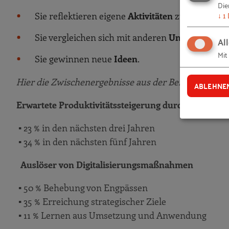
Die
↓
1
Sie reflektieren eigene
Aktivitäten
zum Produkt
Sie vergleichen sich mit anderen
Unternehmen
Al
Mit
Sie gewinnen neue
Ideen
.
Hier die Zwischenergebnisse aus der Befragung:
ABLEHNE
Erwartete Produktivitätssteigerung durch Digitalisi
▪ 23 % in den nächsten drei Jahren
▪ 34 % in den nächsten fünf Jahren
Auslöser von Digitalisierungsmaßnahmen
▪ 50 % Behebung von Engpässen
▪ 35 % Erreichung strategischer Ziele
▪ 11 % Lernen aus Umsetzung und Anwendung