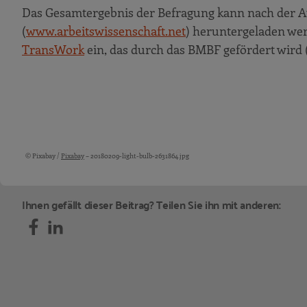
Das Gesamtergebnis der Befragung kann nach der A
(
www.arbeitswissenschaft.net
) heruntergeladen wer
TransWork
ein, das durch das BMBF gefördert wird
© Pixabay /
Pixabay
– 20180209-light-bulb-2631864.jpg
Bildquellen und Copyright-Hinweise
Ihnen gefällt dieser Beitrag? Teilen Sie ihn mit anderen: