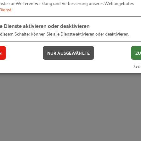
nste zur Weiterentwicklung und Verbesserung unseres Webangebotes
Dienst
ivitätsmanagement
und
le Dienste aktivieren oder deaktivieren
 diesem Schalter können Sie alle Dienste aktivieren oder deaktivieren.
N
NUR AUSGEWÄHLTE
ZU
erung
Reali