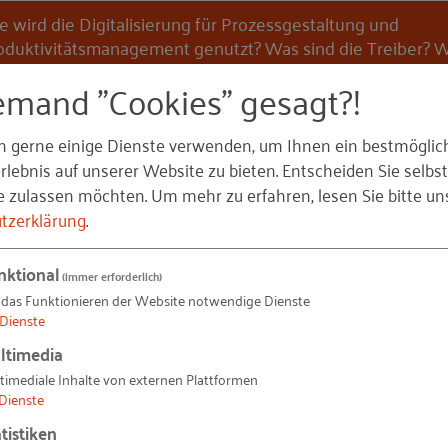
e wird die Digitalisierung für Prozessgestaltung und
oduktivitätsmanagement genutzt? Was sind die Treiber? 
tzen entsteht daraus? Das ifaa erhebt dies bundesweit in 
emand "Cookies" gesagt?!
tuellen Befragung.
n gerne einige Dienste verwenden, um Ihnen ein bestmöglic
lebnis auf unserer Website zu bieten. Entscheiden Sie selbst
e zulassen möchten.
Um mehr zu erfahren, lesen Sie bitte un
tzerklärung
.
Produktivitätsstrategien und Digitalisierung - Mitmachen und benchmarken!
nktional
(immer erforderlich)
 das Funktionieren der Website notwendige Dienste
 neue Möglichkeiten zur Prozessgestaltung und zum
Dienste
 ihre Auswirkungen auf die Arbeitsgestaltung werden i
ltimedia
 Als beteiligtes Forschungsinstitut führt das ifaa - Inst
timediale Inhalte von externen Plattformen
ite online-Befragung
durch.
Dienste
tistiken