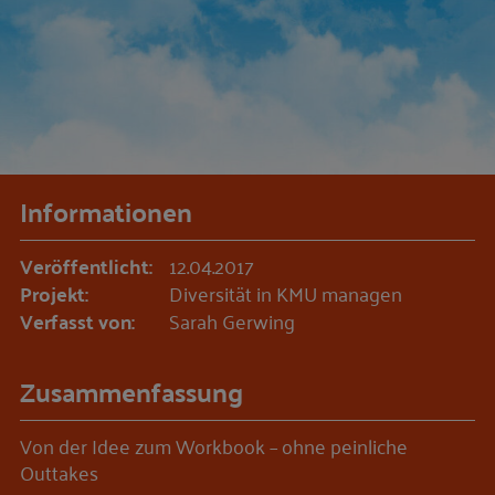
Informationen
Veröffentlicht:
12.04.2017
Projekt:
Diversität in KMU managen
Verfasst von:
Sarah Gerwing
Zusammenfassung
Von der Idee zum Workbook – ohne peinliche
Outtakes