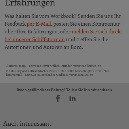
Erfahrungen
Was halten Sie vom Workbook? Senden Sie uns Ihr
Feedback
per E-Mail
, posten Sie einen Kommentar
über Ihre Erfahrungen, oder
melden Sie sich direkt
bei unserer Schiffstour an
und treffen Sie die
Autorinnen und Autoren an Bord.
© titonz /
123RF
– 20170320-cover-wolken-leitfaden-vorurteile-betrieb.jpg
Bildquellen und Copyright-Hinweise
© Salah Isayyied, Hiltrud Stöcker-Zafari, Stefan Petke, Maria Ringler / Privat/Non-
kommerziell – 20170412-autorenbilder-workbook-vorurteileNEU.jpg
Ihnen gefällt dieser Beitrag? Teilen Sie ihn mit anderen:
Auch interessant