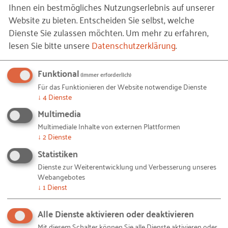
Ihnen ein bestmögliches Nutzungserlebnis auf unserer
soll! Der Text soll motivieren.
Website zu bieten. Entscheiden Sie selbst, welche
Dienste Sie zulassen möchten.
Um mehr zu erfahren,
lesen Sie bitte unsere
Datenschutzerklärung
.
Oktober 2016 –
Funktional
(immer erforderlich)
Veränderungen
Für das Funktionieren der Website notwendige Dienste
↓
4
Dienste
Gesagt, getan. Nach einer wohltuenden
Multimedia
Schreibpause transponieren wir den Text von Moll
Multimediale Inhalte von externen Plattformen
↓
2
Dienste
in Dur, streichen die Hälfte und verpassen dem
Statistiken
Workbook den letzten Schliff mit Überschriften.
Dienste zur Weiterentwicklung und Verbesserung unseres
Webangebotes
↓
1
Dienst
November 2016 bis Januar
2017 - Abstimmungen
Alle Dienste aktivieren oder deaktivieren
Mit diesem Schalter können Sie alle Dienste aktivieren oder