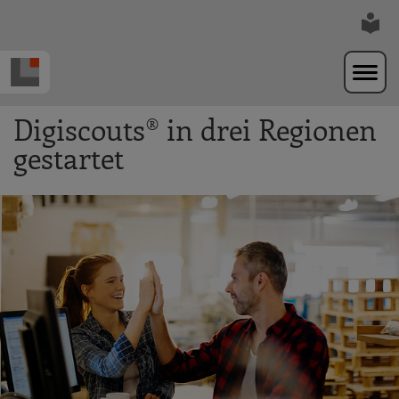
Zur Navigation springen
Zum Hauptinhalt springen
Digiscouts® in drei Regionen
gestartet