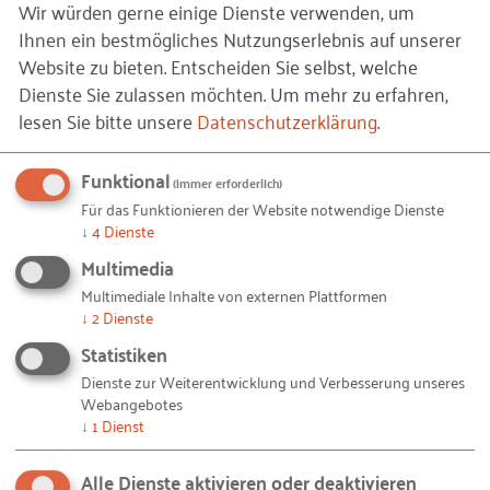
Wir würden gerne einige Dienste verwenden, um
Ihnen ein bestmögliches Nutzungserlebnis auf unserer
Website zu bieten. Entscheiden Sie selbst, welche
Dienste Sie zulassen möchten.
Um mehr zu erfahren,
Bleiben Sie auf dem Laufenden!
lesen Sie bitte unsere
Datenschutzerklärung
.
Mit unseren RKW Alerts bleiben Sie immer auf dem
Laufenden. Wir informieren Sie automatisch und
Funktional
(immer erforderlich)
kostenlos, sobald es etwas Neues zum Projekt
Für das Funktionieren der Website notwendige Dienste
↓
4
Dienste
"
Auszubildende als Digitalisierungsscouts
" auf
Multimedia
unserer Website gibt. Alles, was Sie dafür brauchen,
ist eine E-Mail-Adresse und 10 Sekunden Zeit.
Multimediale Inhalte von externen Plattformen
↓
2
Dienste
IHRE E-MAIL-ADRESSE
Statistiken
Dienste zur Weiterentwicklung und Verbesserung unseres
Webangebotes
↓
1
Dienst
Ich akzeptiere die
Nutzungsbedingungen
.
Alle Dienste aktivieren oder deaktivieren