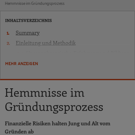
Hemmnisse im Gründungsprozess
INHALTSVERZEICHNIS
Summary
Einleitung und Methodik
Unternehmerische Erfahrung und Bildung
der Befragten
MEHR ANZEIGEN
Gründungseinstellungen
Wahrnehmung von
Hemmnisse im
Unterstützungsangeboten
Beweggründe für die eigene
Gründungsprozess
Selbstständigkeit
Hemmnisse im Gründungsprozess
Finanzielle Risiken halten Jung und Alt vom
Zufriedenheit mit der eigenen
Gründen ab
Gründungsentscheidung