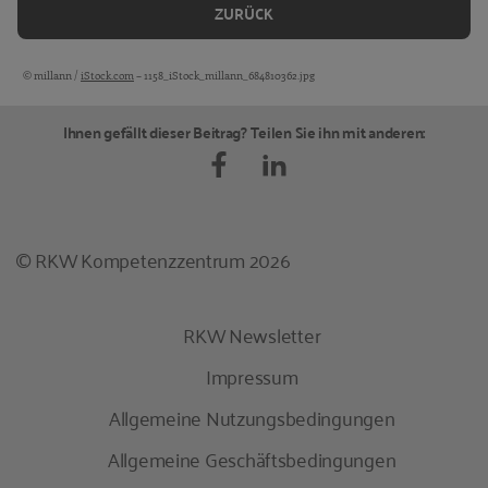
ZURÜCK
© millann /
iStock.com
– 1158_iStock_millann_684810362.jpg
Bildquellen und Copyright-Hinweise
Ihnen gefällt dieser Beitrag? Teilen Sie ihn mit anderen:
© RKW Kompetenzzentrum 2026
RKW Newsletter
Impressum
Allgemeine Nutzungsbedingungen
Allgemeine Geschäftsbedingungen