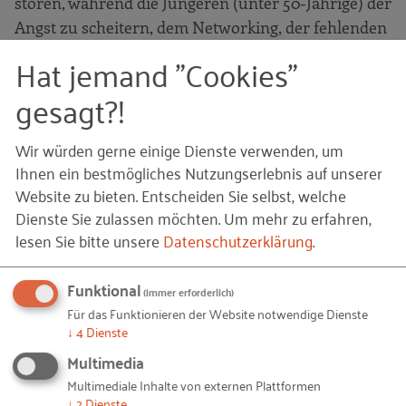
stören, während die Jüngeren (unter 50-Jährige) der
Angst zu scheitern, dem Networking, der fehlenden
Unterstützung von Familie und Freunden und der
Hat jemand "Cookies"
unzureichenden gesellschaftliche Anerkennung
gesagt?!
eine größere Bedeutung beimessen.
Wir würden gerne einige Dienste verwenden, um
Ihnen ein bestmögliches Nutzungserlebnis auf unserer
Website zu bieten. Entscheiden Sie selbst, welche
Dienste Sie zulassen möchten.
Um mehr zu erfahren,
lesen Sie bitte unsere
Datenschutzerklärung
.
Funktional
(immer erforderlich)
Für das Funktionieren der Website notwendige Dienste
↓
4
Dienste
Bewertung der Hemmnisse hängt vom Alter ab
Multimedia
Aus den Antworten der Selbstständigen ergibt sich
Multimediale Inhalte von externen Plattformen
im Vergleich zu allen Befragten eine leicht
↓
2
Dienste