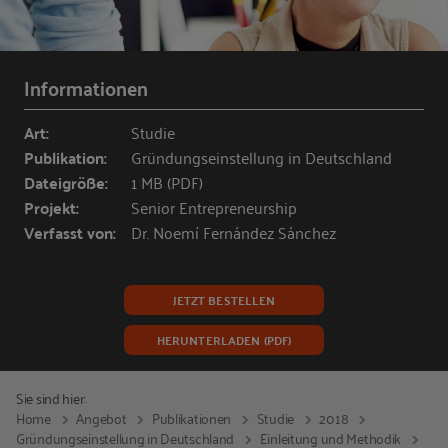
Informationen
Art:
Studie
Publikation:
Gründungseinstellung in Deutschland
Dateigröße:
1 MB (PDF)
Projekt:
Senior Entrepreneurship
Verfasst von:
Dr. Noemí Fernández Sánchez
JETZT BESTELLEN
HERUNTERLADEN (PDF)
Sie sind hier:
Home
Angebot
Publikationen
Studie
2018
Gründungseinstellung in Deutschland
Einleitung und Methodik