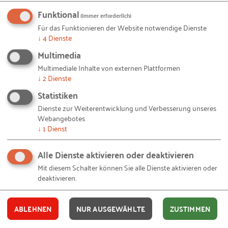
Situation an?
Funktional
(immer erforderlich)
Für das Funktionieren der Website notwendige Dienste
Akzeptanz
↓
4
Dienste
Multimedia
Anerkennung
Multimediale Inhalte von externen Plattformen
Authentizität
↓
2
Dienste
Durchsetzungsversmögen
Statistiken
Empathie
Dienste zur Weiterentwicklung und Verbesserung unseres
Webangebotes
Entscheidungsfähigkeit
↓
1
Dienst
Fairness
Alle Dienste aktivieren oder deaktivieren
Fingerspitzengefühl
Mit diesem Schalter können Sie alle Dienste aktivieren oder
Humor
deaktivieren.
Kommunikation
ABLEHNEN
NUR AUSGEWÄHLTE
ZUSTIMMEN
Kompromissfähigkeit
Klare Regeln