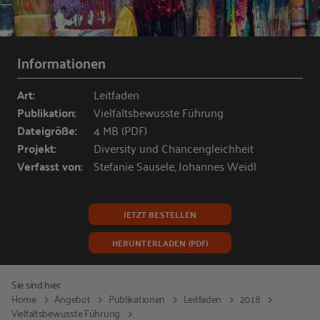
Informationen
Art:
Leitfaden
Publikation:
Vielfaltsbewusste Führung
Dateigröße:
4 MB (PDF)
Projekt:
Diversity und Chancengleichheit
Verfasst von:
Stefanie Sausele, Johannes Weidl
JETZT BESTELLEN
HERUNTERLADEN (PDF)
Sie sind hier:
Home
Angebot
Publikationen
Leitfaden
2018
Vielfaltsbewusste Führung