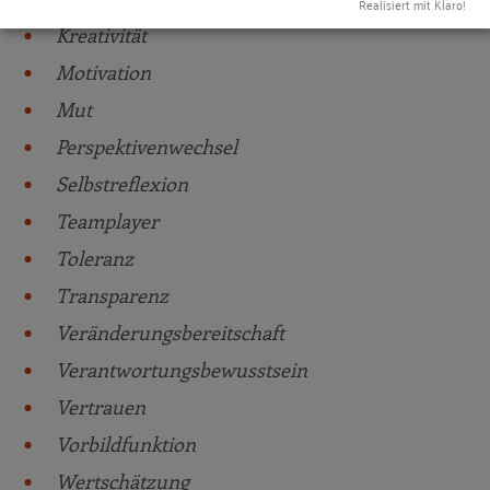
Realisiert mit Klaro!
Kreativität
Motivation
Mut
Perspektivenwechsel
Selbstreflexion
Teamplayer
Toleranz
Transparenz
Veränderungsbereitschaft
Verantwortungsbewusstsein
Vertrauen
Vorbildfunktion
Wertschätzung