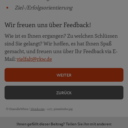
Ziel-/Erfolgsorientierung
Wir freuen uns über Feedback!
Wie ist es Ihnen ergangen? Zu welchen Schlüssen
sind Sie gelangt? Wir hoffen, es hat Ihnen Spaß
gemacht, und freuen uns über Ihr Feedback via E-
Mail:
vielfalt@rkw.de
WEITER
ZURÜCK
© ChamilleWhite /
iStock.com
– 1177_pinselreihe.jpg
Bildquellen und Copyright-Hinweise
Ihnen gefällt dieser Beitrag? Teilen Sie ihn mit anderen: