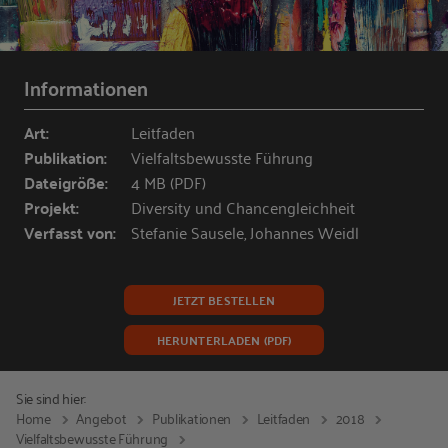
Informationen
Art:
Leitfaden
Publikation:
Vielfaltsbewusste Führung
Dateigröße:
4 MB (PDF)
Projekt:
Diversity und Chancengleichheit
Verfasst von:
Stefanie Sausele, Johannes Weidl
JETZT BESTELLEN
HERUNTERLADEN (PDF)
Sie sind hier:
Home
Angebot
Publikationen
Leitfaden
2018
Vielfaltsbewusste Führung