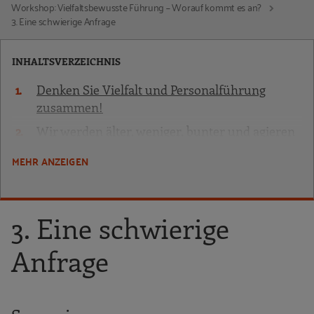
Workshop: Vielfaltsbewusste Führung – Worauf kommt es an?
3. Eine schwierige Anfrage
INHALTSVERZEICHNIS
Denken Sie Vielfalt und Personalführung
zusammen!
Wir werden älter, weniger, bunter und agieren
globaler
MEHR ANZEIGEN
Von den Erfahrungen anderer lernen
Auf jeden achten, Potenziale erkennen und
erfolgreich sein
3. Eine schwierige
„Diversity ist kein bloßes Label, mit dem
Anfrage
man sich schmückt“
Positive Veränderung nach 65
patriarchalischen Jahren