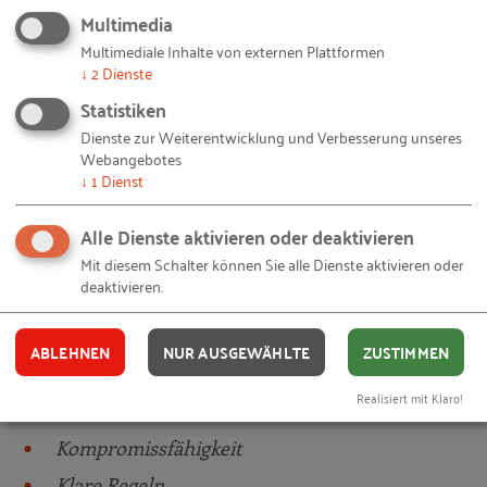
Situation an?
Multimedia
Multimediale Inhalte von externen Plattformen
↓
2
Dienste
Akzeptanz
Statistiken
Anerkennung
Dienste zur Weiterentwicklung und Verbesserung unseres
Authentizität
Webangebotes
↓
1
Dienst
Durchsetzungsversmögen
Empathie
Alle Dienste aktivieren oder deaktivieren
Entscheidungsfähigkeit
Mit diesem Schalter können Sie alle Dienste aktivieren oder
deaktivieren.
Fairness
Fingerspitzengefühl
ABLEHNEN
NUR AUSGEWÄHLTE
ZUSTIMMEN
Humor
Realisiert mit Klaro!
Kommunikation
Kompromissfähigkeit
Klare Regeln