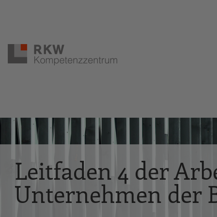
Zur Navigation springen
Zum Hauptinhalt springen
Leitfaden 4 der Ar
Unternehmen der Ba