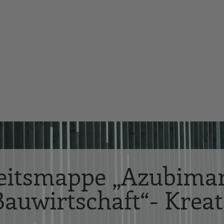
beitsmappe „Azubimar
uwirtschaft“- Kreat