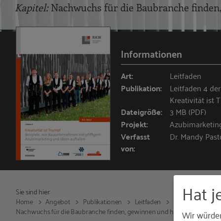
Kapitel:
Nachwuchs für die Baubranche finden
Informationen
Art:
Leitfaden
Publikation:
Leitfaden 4 de
Kreativität ist
Dateigröße:
3 MB (PDF)
Projekt:
Azubimarketin
Verfasst
Dr. Mandy Past
von:
Hat j
Sie sind hier:
Home
Angebot
Publikationen
Leitfaden
2016
Leitfad
Nachwuchs für die Baubranche finden, gewinnen und halten
Wir würde