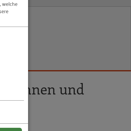
, welche
sere
 gewinnen und