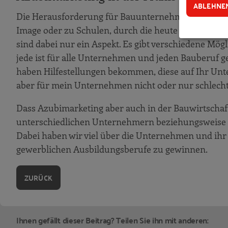
ABLEHNE
Tischlerei & Objektdesign Friedrich Gilha
Die Herausforderung für Bauunternehmen beim Such
Image oder zu Schulen, durch die heute besseren M
Ansprache und neue Medien
sind dabei nur ein Aspekt. Es gibt verschiedene Mö
Bau-Fritz GmbH & Co. KG
jede ist für alle Unternehmen und jeden Bauberuf ge
RAAB Baugesellschaft mbH & Co. KG
haben Hilfestellungen bekommen, diese auf Ihr Unte
Bauunternehmung & Fliesenlegerei Jens Pr
aber für mein Unternehmen nicht oder nur schlech
KÖGEL BAU GmbH & Co. KG
Dass Azubimarketing aber auch in der Bauwirtschaft
Zimmermann Bedachungen GmbH
unterschiedlichen Unternehmern beziehungsweise 
Dabei haben wir viel über die Unternehmen und ihr V
Erfahrungen mit Migranten
gewerblichen Ausbildungsberufe zu gewinnen.
Bonova Deutschland GmbH ehemals NCC
Statements aus überbetrieblichen Ausbildungs
ZURÜCK
Ergänzende Informationen
Ihnen gefällt dieser Beitrag? Teilen Sie ihn mit anderen: