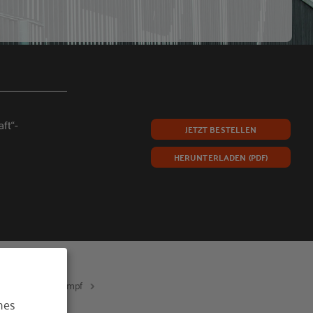
ft“-
JETZT BESTELLEN
HERUNTERLADEN (PDF)
reativität ist Trumpf
hes