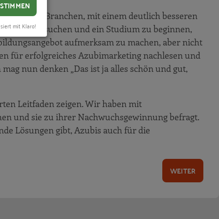
STIMMEN
u anderen Branchen, mit einem deutlich besseren
siert mit Klaro!
Schulen zu besuchen und ein Studium zu beginnen,
Ausbildungsangebot aufmerksam zu machen, aber nicht
agen für erfolgreiches Azubimarketing nachlesen und
mag nun denken „Das ist ja alles schön und gut,
rten Leitfaden zeigen. Wir haben mit
en und sie zu ihrer Nachwuchsgewinnung befragt.
nde Lösungen gibt, Azubis auch für die
WEITER