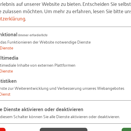
lebnis auf unserer Website zu bieten. Entscheiden Sie selbst
e zulassen möchten.
Um mehr zu erfahren, lesen Sie bitte un
tzerklärung
.
en und halten
nktional
(immer erforderlich)
 das Funktionieren der Website notwendige Dienste
Dienste
ltimedia
timediale Inhalte von externen Plattformen
Dienste
tistiken
 Baubranche finden,
nste zur Weiterentwicklung und Verbesserung unseres Webangebotes
Dienst
le Dienste aktivieren oder deaktivieren
 diesem Schalter können Sie alle Dienste aktivieren oder deaktivieren.
uunternehmen