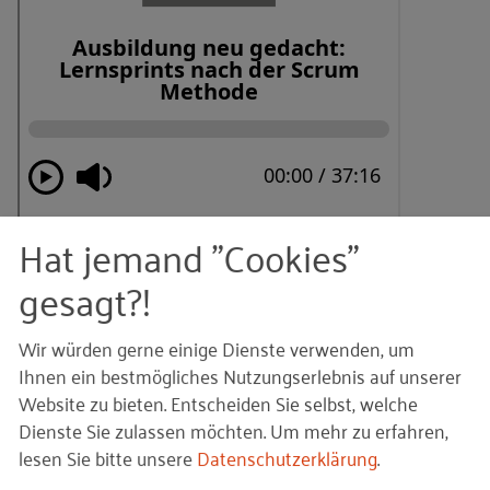
Hat jemand "Cookies"
Sie finden unseren Podcast auch auf
Apple Podcasts
,
gesagt?!
Spotify
,
podcast.de
und
Deezer
.
Wir würden gerne einige Dienste verwenden, um
© Patrick Daxenbichler /
iStock.com
– Mikro (2023_mikro.jpg)
Bildquellen und Copyright-Hinweise
Ihnen ein bestmögliches Nutzungserlebnis auf unserer
Website zu bieten. Entscheiden Sie selbst, welche
Ihnen gefällt dieser Beitrag? Teilen Sie ihn mit anderen:
Dienste Sie zulassen möchten.
Um mehr zu erfahren,
lesen Sie bitte unsere
Datenschutzerklärung
.