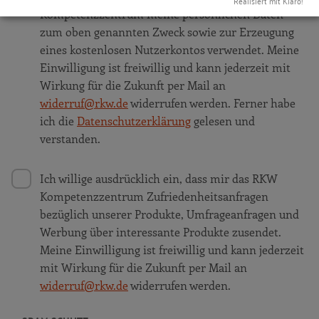
Realisiert mit Klaro!
Kompetenzzentrum meine persönlichen Daten
zum oben genannten Zweck sowie zur Erzeugung
eines kostenlosen Nutzerkontos verwendet. Meine
Einwilligung ist freiwillig und kann jederzeit mit
Wirkung für die Zukunft per Mail an
widerruf@rkw.de
widerrufen werden. Ferner habe
ich die
Datenschutzerklärung
gelesen und
verstanden.
Ich willige ausdrücklich ein, dass mir das RKW
Kompetenzzentrum Zufriedenheitsanfragen
bezüglich unserer Produkte, Umfrageanfragen und
Werbung über interessante Produkte zusendet.
Meine Einwilligung ist freiwillig und kann jederzeit
mit Wirkung für die Zukunft per Mail an
widerruf@rkw.de
widerrufen werden.