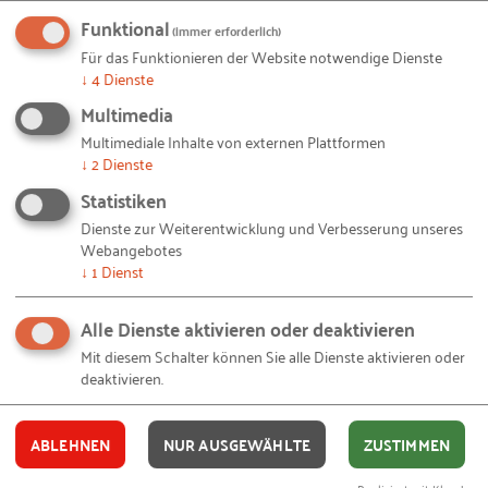
Funktional
(immer erforderlich)
Für das Funktionieren der Website notwendige Dienste
Bleiben Sie auf dem Laufenden!
↓
4
Dienste
Multimedia
Mit unseren RKW Alerts bleiben Sie immer auf dem
Laufenden. Wir informieren Sie automatisch und
Multimediale Inhalte von externen Plattformen
↓
2
Dienste
kostenlos, sobald es etwas Neues zum Projekt
Statistiken
"
Fachkräftesicherung – jedes Alter (ist) gefragt
" auf
Dienste zur Weiterentwicklung und Verbesserung unseres
unserer Website gibt. Alles, was Sie dafür brauchen,
Webangebotes
ist eine E-Mail-Adresse und 10 Sekunden Zeit.
↓
1
Dienst
IHRE E-MAIL-ADRESSE
Alle Dienste aktivieren oder deaktivieren
Mit diesem Schalter können Sie alle Dienste aktivieren oder
deaktivieren.
Ich akzeptiere die
Nutzungsbedingungen
.
ABLEHNEN
NUR AUSGEWÄHLTE
ZUSTIMMEN
Ja, ich stimme zu, dass das RKW