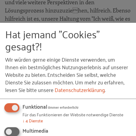
und viele weitere Perspektiven in den
Lösungsprozess hinzuzuziehen, hilfreich. Ebenso
hilfreich ist es, unsere Haltung vom "Ich weiß, wie es
geht!" hin zu einem "Ich weiß nicht, wie es geht!" zu
Hat jemand "Cookies"
öffnen. Gerade die Offenheit gegenüber dem
gesagt?!
"Nichtwissen" ist eine Voraussetzung, sich auf
Neues einzulassen und vom Modus des
Wir würden gerne einige Dienste verwenden, um
langfristigen Planens und Wissens hin zum
Ihnen ein bestmögliches Nutzungserlebnis auf unserer
Modus des neugierigen Ausprobierens zu
Website zu bieten. Entscheiden Sie selbst, welche
gelangen.
Dienste Sie zulassen möchten.
Um mehr zu erfahren,
lesen Sie bitte unsere
Datenschutzerklärung
.
Paradoxiekompetenz
Funktional
(immer erforderlich)
Für das Funktionieren der Website notwendige Dienste
↓
4
Dienste
Nichts ist ohne sein Gegenteil wahr.
Multimedia
Martin Walser