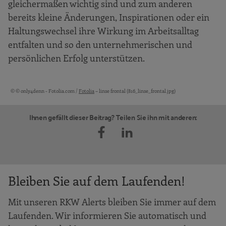
gleichermaßen wichtig sind und zum anderen
bereits kleine Änderungen, Inspirationen oder ein
Haltungswechsel ihre Wirkung im Arbeitsalltag
entfalten und so den unternehmerischen und
persönlichen Erfolg unterstützen.
© © only4denn - Fotolia.com /
Fotolia
– linse frontal (816_linse_frontal.jpg)
Bildquellen und Copyright-Hinweise
Ihnen gefällt dieser Beitrag? Teilen Sie ihn mit anderen:
Bleiben Sie auf dem Laufenden!
Mit unseren RKW Alerts bleiben Sie immer auf dem
Laufenden. Wir informieren Sie automatisch und