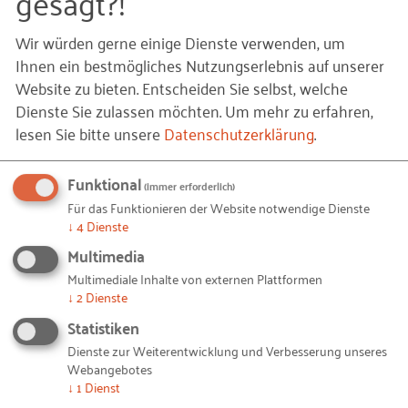
gesagt?!
Probleme zu lösen und zukünftige
Wir würden gerne einige Dienste verwenden, um
„Problembaustellen“ zu vermeiden. Die sogenannte
Ihnen ein bestmögliches Nutzungserlebnis auf unserer
Lean Methode, die bereits in anderen Branchen
Website zu bieten. Entscheiden Sie selbst, welche
etabliert ist und erfolgreich praktiziert wird, führt
Dienste Sie zulassen möchten.
Um mehr zu erfahren,
sinnbildlich zu einem funktionierenden
lesen Sie bitte unsere
Datenschutzerklärung
.
Management-Mechanismus mit
ineinandergreifenden Zahnrädern. Hiervon
Funktional
(immer erforderlich)
profitieren alle Beteiligten, die gemeinsam für einen
Für das Funktionieren der Website notwendige Dienste
fließenden Prozess sorgen, um das gemeinsame
↓
4
Dienste
Projektziel fristgerecht und innerhalb der geplanten
Multimedia
Kosten zu verwirklichen.
Multimediale Inhalte von externen Plattformen
↓
2
Dienste
Die Lean-Methode stammt ursprünglich aus der
Statistiken
Automobilbranche und wurde auch für die
Dienste zur Weiterentwicklung und Verbesserung unseres
Baubranche adaptiert. Mit schlanken Prozessen und
Webangebotes
den Grundsätzen des „Null-Fehler-Prinzips“ ist
↓
1
Dienst
bereits heute eine Vielzahl an Bauprojekten mit