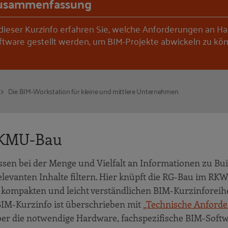
usammenfassung
 dieser Kurzinfo erfahren Sie, welche Anforderungen an Ha
ftware gestellt werden, um BIM-Projekte abwickeln zu kö
Die BIM-Workstation für kleine und mittlere Unternehmen
 KMU-Bau
sen bei der Menge und Vielfalt an Informationen zu Bui
levanten Inhalte filtern. Hier knüpft die RG-Bau im RKW
kompakten und leicht verständlichen BIM-Kurzinforeih
BIM-Kurzinfo ist überschrieben mit
„Technische Anford
 über die notwendige Hardware, fachspezifische BIM-Soft