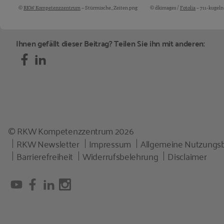
©
RKW Kompetenzzentrum
– Stürmische_Zeiten.png
© dkimages /
Fotolia
– 711-kugeln-
Bildquellen und Copyright-Hinweise
Ihnen gefällt dieser Beitrag? Teilen Sie ihn mit anderen:
© RKW Kompetenzzentrum 2026
RKW Newsletter
Impressum
Allgemeine Nutzungs
Barrierefreiheit
Widerrufsbelehrung
Disclaimer