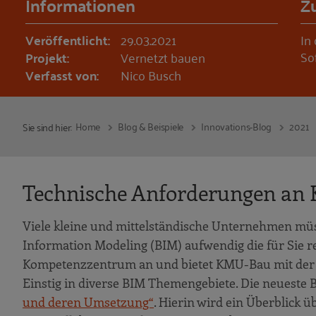
Informationen
Z
Veröffentlicht:
29.03.2021
In
So
Projekt:
Vernetzt bauen
Verfasst von:
Nico Busch
Home
Blog & Beispiele
Innovations-Blog
2021
Sie sind hier:
Technische Anforderungen an
Viele kleine und mittelständische Unternehmen müs
Information Modeling (BIM) aufwendig die für Sie re
Kompetenzzentrum an und bietet KMU-Bau mit der 
Einstig in diverse BIM Themengebiete. Die neueste 
und deren Umsetzung“
. Hierin wird ein Überblick