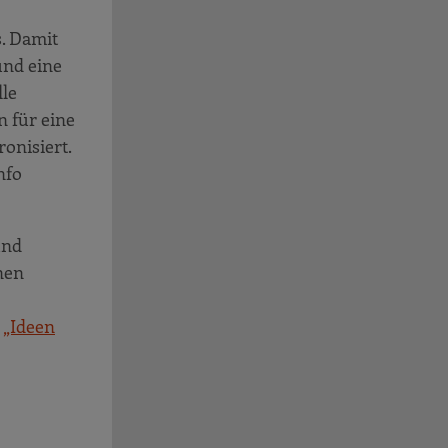
. Damit
und eine
lle
n für eine
onisiert.
nfo
und
nen
n
„Ideen