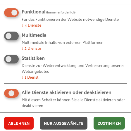
Interaktion angewiesen sind. Die Trennung von
Kopf, Hand und Herz – wie sie die Arbeit der letzten
Funktional
(immer erforderlich)
100 Jahre vorantrieb – kann so rückgängig gemacht
Für das Funktionieren der Website notwendige Dienste
oder verringert werden. Menschen können im
↓
4
Dienste
Idealfall mehr schöpferisch und nach
Multimedia
persönlichen Neigungen wirken. Sie können ihr
Multimediale Inhalte von externen Plattformen
Potenzial entfalten und zur Verfügung stellen.
↓
2
Dienste
Statistiken
Dienste zur Weiterentwicklung und Verbesserung unseres
Webangebotes
Realszenario
↓
1
Dienst
Durch den Einsatz der KI kann es zur Abmilderung
Alle Dienste aktivieren oder deaktivieren
des Fachkräftemangels und gleichzeitig zu
Mit diesem Schalter können Sie alle Dienste aktivieren oder
Entlassungen kommen. In manchen Bereichen und
deaktivieren.
Berufen kann es auch zu einer digitalen Re-
Taylorisierung der Arbeitswelt führen, bei der der
ABLEHNEN
NUR AUSGEWÄHLTE
ZUSTIMMEN
Mensch sich an den digital erstellten Standards