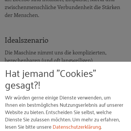
zwischenmenschliche Verbundenheit die Stärken
der Menschen.
Idealszenario
Die Maschine nimmt uns die komplizierten,
berechenbaren (und oft langweiligen)
Hat jemand "Cookies"
Routineaufgaben entweder komplett ab oder liefert
die passende Zuarbeit für weitere Arbeitsschritte
gesagt?!
und Entscheidungen. Dadurch wird der
Fachkräftemangel gelindert und Menschen
Wir würden gerne einige Dienste verwenden, um
werden von repetitiven Tätigkeiten entlastet. Sie
Ihnen ein bestmögliches Nutzungserlebnis auf unserer
können sich dadurch den Aufgaben zuwenden, die
Website zu bieten. Entscheiden Sie selbst, welche
auf Kreativität, Empathie, Kontextualisierung in
Dienste Sie zulassen möchten.
Um mehr zu erfahren,
volatilem Umfeld sowie auf zwischenmenschliche
lesen Sie bitte unsere
Datenschutzerklärung
.