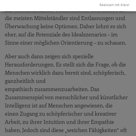
ausrichten muss. Dies wird jedoch weniger
Realisiert mit Klaro!
auf mittelständische Unternehmen zutreffen. Für
die meisten Mittelständler sind Entlassungen und
Überwachung keine Optionen. Daher lohnt es sich
eher, auf die Potenziale des Idealszenarios – im
Sinne einer möglichen Orientierung – zu schauen.
Aber auch dann zeigen sich spezielle
Herausforderungen. Es stellt sich die Frage, ob die
Menschen wirklich dazu bereit sind, schöpferisch,
ganzheitlich und
empathisch zusammenzuarbeiten. Das
Zusammenspiel von menschlicher und künstlicher
Intelligenz ist auf Menschen angewiesen, die
einen Zugang zu schöpferischer und kreativer
Arbeit, zu ihrer Intuition und ihrer Empathie
haben. Jedoch sind diese „weichen Fähigkeiten“ oft