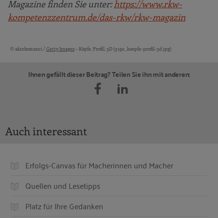
Magazine finden Sie unter:
https://www.rkw-
kompetenzzentrum.de/das-rkw/
rkw-magazin
© akinbostanci /
Getty Images
– Köpfe, Profil, 3D (3190_koepfe-profil-3d.jpg)
Bildquellen und Copyright-Hinweise
Ihnen gefällt dieser Beitrag? Teilen Sie ihn mit anderen:
Auch interessant
Erfolgs-Canvas für Macherinnen und Macher
Quellen und Lesetipps
Platz für Ihre Gedanken