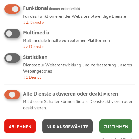
Funktional
Generation Z werde er sie nicht finden, sagt man.
(immer erforderlich)
Für das Funktionieren der Website notwendige Dienste
Alles andere wäre auch verwunderlich. Denn
↓
4
Dienste
erstens hat die Generation erlebt, dass man von
Multimedia
heute auf morgen seinen Job los sein kann -
Multimediale Inhalte von externen Plattformen
Stichwort Lehmann Brothers. Und zweitens liefern
↓
2
Dienste
ihnen die digitalen Medien ständig irgendwelche
Statistiken
Optionen. Warum sollten sie sich festlegen, wenn es
Dienste zur Weiterentwicklung und Verbesserung unseres
morgen eine bessere Chance gibt? Und das Ganze
Webangebotes
vor dem Hintergrund des Fachkräftemangels.
↓
1
Dienst
Arbeitgeber müssen sich ziemlich anstrengen,
wenn sie Loyalität einfordern, bekommen werden
Alle Dienste aktivieren oder deaktivieren
sie sie allenfalls auf Zeit.
Mit diesem Schalter können Sie alle Dienste aktivieren oder
deaktivieren.
Generationenversteher?
ABLEHNEN
NUR AUSGEWÄHLTE
ZUSTIMMEN
Realisiert mit Klaro!