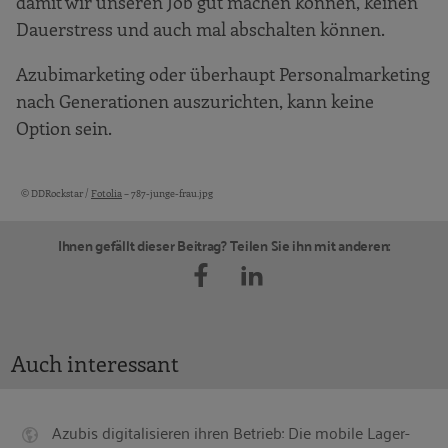
damit wir unseren Job gut machen können, keinen
Dauerstress und auch mal abschalten können.
Azubimarketing oder überhaupt Personalmarketing
nach Generationen auszurichten, kann keine
Option sein.
© DDRockstar /
Fotolia
– 787-junge-frau.jpg
Bildquellen und Copyright-Hinweise
Ihnen gefällt dieser Beitrag? Teilen Sie ihn mit anderen:
Auch interessant
Azubis digitalisieren ihren Betrieb: Die mobile Lager-