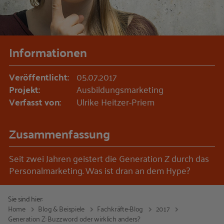
Informationen
Veröffentlicht:
05.07.2017
Projekt:
Ausbildungsmarketing
Verfasst von:
Ulrike Heitzer-Priem
Zusammenfassung
Seit zwei Jahren geistert die Generation Z durch das
Personalmarketing. Was ist dran an dem Hype?
Sie sind hier:
Home
Blog & Beispiele
Fachkräfte-Blog
2017
Generation Z: Buzzword oder wirklich anders?