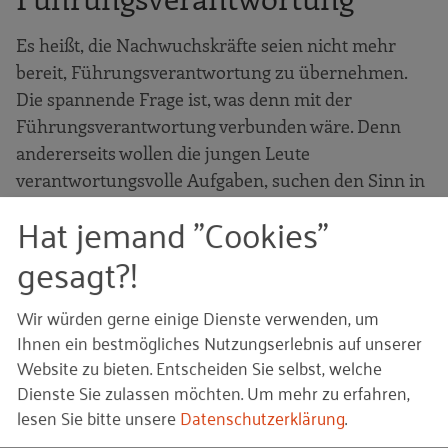
Es heißt, die Nachwuchskräfte seien nicht mehr
bereit, Führungsverantwortung zu übernehmen.
Die spannende Frage ist, was denn mit der
Führungsverantwortung verbunden wäre. Denn
andererseits wollen die jungen Leute
verantwortungsvolle Aufgaben, suchen den Sinn in
ihrer Arbeit, sind gern bereit mitzugestalten und
Hat jemand "Cookies"
sich einzubringen. Was sie ablehnen ist das
gesagt?!
Hamsterrad. Und wenn Führung sie darin einsperrt:
ohne die Generation Z.
Wir würden gerne einige Dienste verwenden, um
Ihnen ein bestmögliches Nutzungserlebnis auf unserer
Beispiel Loyalität
Website zu bieten. Entscheiden Sie selbst, welche
Dienste Sie zulassen möchten.
Um mehr zu erfahren,
lesen Sie bitte unsere
Datenschutzerklärung
.
So gern jeder Arbeitgeber loyale und eng an das
Unternehmen gebundene Mitarbeiter hat, bei der