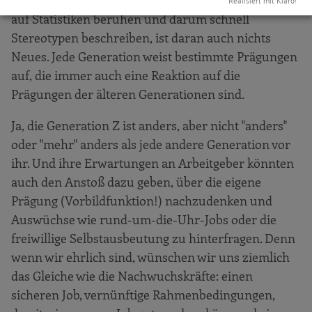
Abgesehen davon, dass alle diese Zuschreibungen
auf Statistiken beruhen und darum schnell
Stereotypen beschreiben, ist daran auch nichts
Neues. Jede Generation weist bestimmte Prägungen
auf, die immer auch eine Reaktion auf die
Prägungen der älteren Generationen sind.
Ja, die Generation Z ist anders, aber nicht "anders"
oder "mehr" anders als jede andere Generation vor
ihr. Und ihre Erwartungen an Arbeitgeber könnten
auch den Anstoß dazu geben, über die eigene
Prägung (Vorbildfunktion!) nachzudenken und
Auswüchse wie rund-um-die-Uhr-Jobs oder die
freiwillige Selbstausbeutung zu hinterfragen. Denn
wenn wir ehrlich sind, wünschen wir uns ziemlich
das Gleiche wie die Nachwuchskräfte: einen
sicheren Job, vernünftige Rahmenbedingungen,