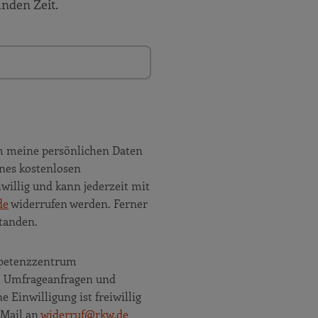
unden Zeit.
m meine persönlichen Daten
nes kostenlosen
willig und kann jederzeit mit
de
widerrufen werden. Ferner
tanden.
ompetenzzentrum
e, Umfrageanfragen und
Einwilligung ist freiwillig
 Mail an
widerruf@rkw.de