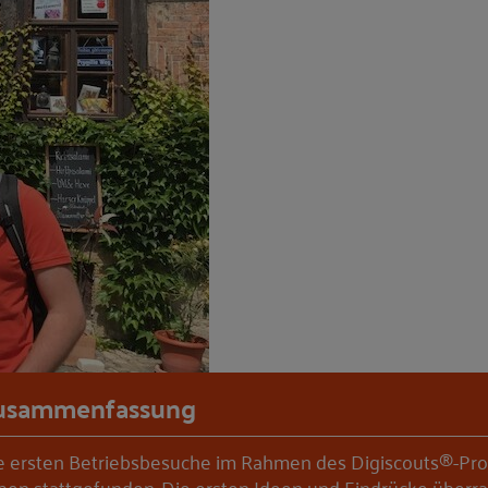
usammenfassung
e ersten Betriebsbesuche im Rahmen des Digiscouts®-Pro
ben stattgefunden. Die ersten Ideen und Eindrücke überr