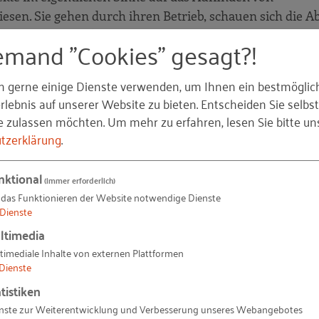
esen. Sie gehen durch ihren Betrieb, schauen sich die Ab
legen und erarbeiten eine erste Idee. Von den vier digit
emand "Cookies" gesagt?!
, Angebote, Prozesse, Erlösmodelle) geleitet, erhalten 
 Wahrheit die Ehre zu geben, wenn ich mich hätte auf e
n gerne einige Dienste verwenden, um Ihnen ein bestmöglic
mich für die Kanäle entschieden. Der Gedanke dahinter: 
lebnis auf unserer Website zu bieten. Entscheiden Sie selbst
ration so groß, dass hieran kein Weg vorbeiführen würde.
e zulassen möchten.
Um mehr zu erfahren, lesen Sie bitte un
 mit Instagram, Facebook & Co. werde machen können.
tzerklärung
.
nktional
(immer erforderlich)
 das Funktionieren der Website notwendige Dienste
Dienste
 Erfahrungen aus der Region Halberstadt dem Postulat
ltimedia
rchgang besucht. Drei Projektteams warteten mit ersten 
timediale Inhalte von externen Plattformen
, die jedoch jetzt schon belegen, dass wir uns bisweile
Dienste
as würde zu weit führen.
tistiken
nste zur Weiterentwicklung und Verbesserung unseres Webangebotes
netzung zu tun und fußen auf dafür nötigen