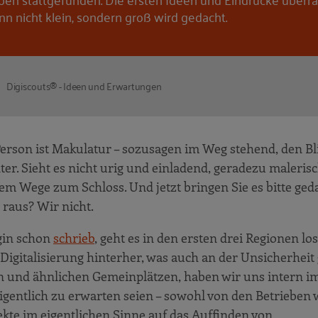
nn nicht klein, sondern groß wird gedacht.
Digiscouts® - Ideen und Erwartungen
 Person ist Makulatur – sozusagen im Weg stehend, den Bl
nter. Sieht es nicht urig und einladend, geradezu maleris
tem Wege zum Schloss. Und jetzt bringen Sie es bitte ged
 raus? Wir nicht.
egin schon
schrieb
, geht es in den ersten drei Regionen lo
igitalisierung hinterher, was auch an der Unsicherheit
en und ähnlichen Gemeinplätzen, haben wir uns intern 
igentlich zu erwarten seien – sowohl von den Betrieben 
kte im eigentlichen Sinne auf das Auffinden von