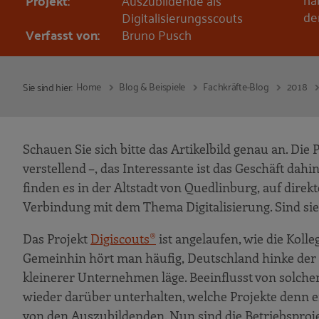
Projekt:
Auszubildende als
de
Digitalisierungsscouts
Verfasst von:
Bruno Pusch
Home
Blog & Beispiele
Fachkräfte-Blog
2018
Sie sind hier:
Schauen Sie sich bitte das Artikelbild genau an. Die
verstellend –, das Interessante ist das Geschäft dahi
finden es in der Altstadt von Quedlinburg, auf direk
Verbindung mit dem Thema Digitalisierung. Sind sie
Das Projekt
Digiscouts®
ist angelaufen, wie die Koll
Gemeinhin hört man häufig, Deutschland hinke der D
kleinerer Unternehmen läge. Beeinflusst von solch
wieder darüber unterhalten, welche Projekte denn e
von den Auszubildenden. Nun sind die Betriebsproje