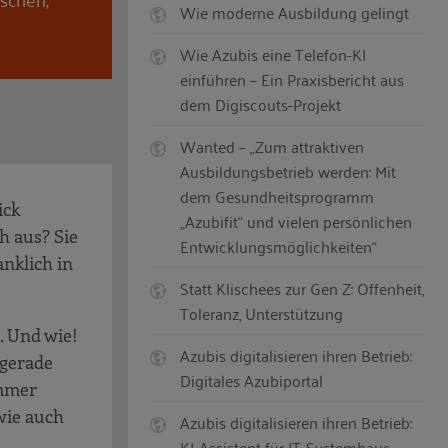
Wie moderne Ausbildung gelingt
Wie Azubis eine Telefon-KI
einführen – Ein Praxisbericht aus
dem Digiscouts-Projekt
Wanted – „Zum attraktiven
Ausbildungsbetrieb werden: Mit
dem Gesundheitsprogramm
ick
„Azubifit“ und vielen persönlichen
ch aus? Sie
Entwicklungsmöglichkeiten“
anklich in
Statt Klischees zur Gen Z: Offenheit,
Toleranz, Unterstützung
s. Und wie!
Azubis digitalisieren ihren Betrieb:
 gerade
Digitales Azubiportal
immer
wie auch
Azubis digitalisieren ihren Betrieb:
KI-Assistent für IT-Systemhaus